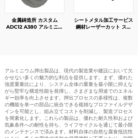
金属鋳造所 カスタム
シートメタル加工サービス
ADC12 A380 アルミニウ
鋼材レーザーカット スタ
ムダイキャスト部品 サン
ンピング部品 パウダーコ
ドブラスト仕上げ
ーティング仕上げ
アルミニウム押出製品は、現代の製造業や建設において欠
かせない多くの魅力的な利点を提供します。まず、優れた
強度重量比により、システム全体の重量を最小限に抑えな
がら堅牢な構造性能を発揮し、さまざまな用途でのエネル
ギー効率を向上させます。押出プロセスの多様性は、複数
の機能を単一の部品に統合できる複雑なプロファイルデザ
インを可能とし、組み立てコストを削減し、製造プロセス
を簡素化します。これらの製品は、優れた耐久性和および
気象条件への耐性を持ち、ライフサイクルを通じて最小限
のメンテナンスで済みます。材料自体の自然な腐食抵抗性