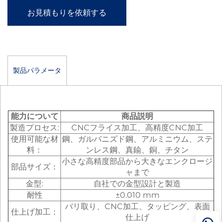
お見積もりを依頼する
製品パラメータ
能力について
商品説明
製造プロセス:
CNCフライス加工、高精度CNC加工
使用可能な材
鋼、ガルバニズド鋼、アルミニウム、ステ
料：
ンレス鋼、真鍮、銅、チタン
小さな高精度部品から大きなエンクロージ
部品サイズ：
ャまで
金型:
自社での金型設計と製造
耐性
±0.010 mm
バリ取り、CNC加工、タッピング、表面
仕上げ加工：
仕上げ