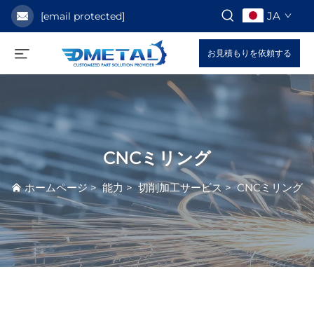
JA
[email protected]
お見積もりを依頼する
CNCミリング
ホームページ
>
能力
>
切削加工サービス
>
CNCミリング