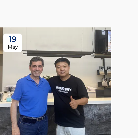
19
May