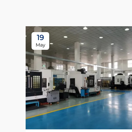
19
May