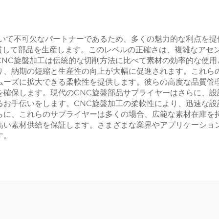
おいて不可欠なパートナーであるため、多くの魅力的な利点を提
で一貫して部品を生産します。このレベルの正確さは、複雑なア
CNC旋盤加工は伝統的な切削方法に比べて素材の効率的な使用
なり、納期の短縮と生産性の向上が大幅に促進されます。これ
ムーズに拡大できる柔軟性を提供します。彼らの高度な品質管
を確保します。現代のCNC旋盤部品サプライヤーはさらに、設
るお手伝いをします。CNC旋盤加工の柔軟性により、迅速な設
らに、これらのサプライヤーは多くの場合、広範な素材在庫を
高い素材供給を保証します。さまざまな業界やアプリケーショ
す。