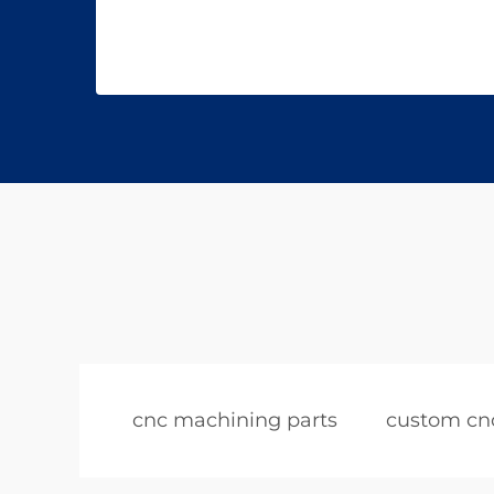
cnc machining parts
custom cnc