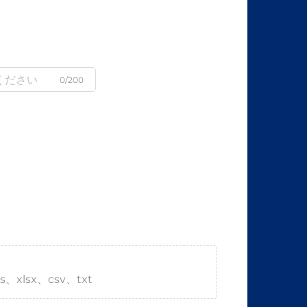
0/200
s、xlsx、csv、txt