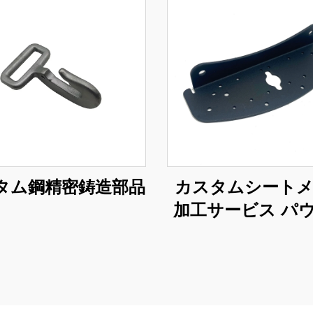
タム鋼精密鋳造部品
カスタムシート
加工サービス パ
コーティング仕
鋼曲げ部品