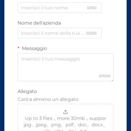
0/100
Nome dell'azienda
0/200
Messaggio
0/1000
Allegato
Carica almeno un allegato
Up to 3 files，more 30mb，suppor
jpg、jpeg、png、pdf、doc、docx、