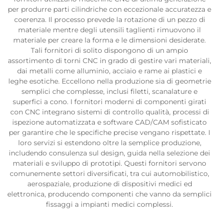
per produrre parti cilindriche con eccezionale accuratezza e
coerenza. Il processo prevede la rotazione di un pezzo di
materiale mentre degli utensili taglienti rimuovono il
materiale per creare la forma e le dimensioni desiderate.
Tali fornitori di solito dispongono di un ampio
assortimento di torni CNC in grado di gestire vari materiali,
dai metalli come alluminio, acciaio e rame ai plastici e
leghe esotiche. Eccellono nella produzione sia di geometrie
semplici che complesse, inclusi filetti, scanalature e
superfici a cono. I fornitori moderni di componenti girati
con CNC integrano sistemi di controllo qualità, processi di
ispezione automatizzata e software CAD/CAM sofisticato
per garantire che le specifiche precise vengano rispettate. I
loro servizi si estendono oltre la semplice produzione,
includendo consulenza sul design, guida nella selezione dei
materiali e sviluppo di prototipi. Questi fornitori servono
comunemente settori diversificati, tra cui automobilistico,
aerospaziale, produzione di dispositivi medici ed
elettronica, producendo componenti che vanno da semplici
fissaggi a impianti medici complessi.