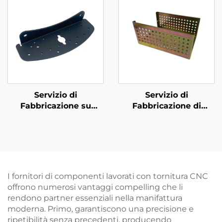
Servizio di
Servizio di
Fabbricazione su
Fabbricazione di
Misura per Metalli
Metalli Laminati su
Laminati in Finitura a
Commessa con Pezzi
Polvere con Pezzi in
in Acciaio in Finitura
Acciaio Piegato
Zincata Gialla
I fornitori di componenti lavorati con tornitura CNC
offrono numerosi vantaggi compelling che li
rendono partner essenziali nella manifattura
moderna. Primo, garantiscono una precisione e
ripetibilità senza precedenti, producendo