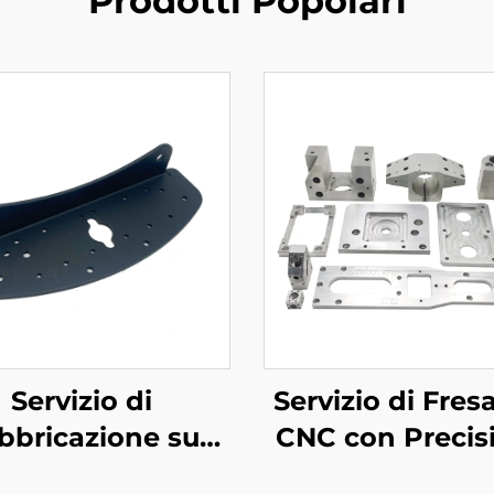
Prodotti Popolari
Servizio di
Servizio di Fres
bbricazione su
CNC con Precis
ura per Metalli
Personalizza