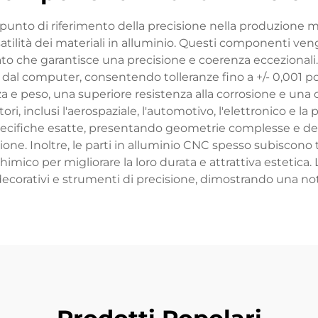
 punto di riferimento della precisione nella produzione
ilità dei materiali in alluminio. Questi componenti vengo
icato che garantisce una precisione e coerenza eccezionali
e dal computer, consentendo tolleranze fino a +/- 0,001 pol
nza e peso, una superiore resistenza alla corrosione e una
tori, inclusi l'aerospaziale, l'automotivo, l'elettronico e 
cifiche esatte, presentando geometrie complesse e detta
zione. Inoltre, le parti in alluminio CNC spesso subiscon
imico per migliorare la loro durata e attrattiva estetica
 decorativi e strumenti di precisione, dimostrando una not