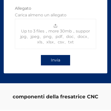
Allegato
Carica almeno un allegato
Up to 3 files，more 30mb，suppor
jpg、jpeg、png、pdf、doc、docx、
xls、xlsx、csv、txt
Invia
componenti della fresatrice CNC