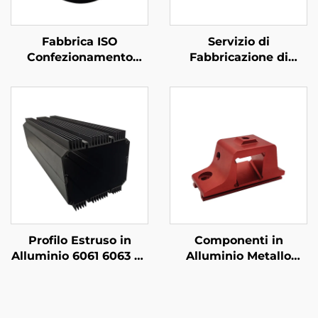
Fabbrica ISO
Servizio di
Confezionamento
Fabbricazione di
Metallico
Metalli Laminati su
Personalizzato Acciaio
Commessa con Pezzi
/ Alluminio Taglio
in Acciaio in Finitura
Laser
Zincata Gialla
Profilo Estruso in
Componenti in
Alluminio 6061 6063 T5
Alluminio Metallo
su Misura con Finitura
Personalizzati 6061
Anodizzata Nera
Alluminio Estruso CNC
Machining con