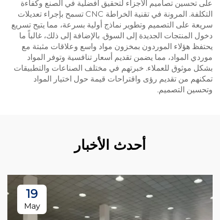
 تصاميم الأجزاء لتحقيق أفضلية في الصنع وكفاءة
التكلفة. المرونة في تقنية الخراطة CNC تسمح بإجراء تعديلات
 التصميم وتطوير نماذج أولية بسرعة، مما يتيح تسريع
تجات الجديدة إلى السوق. بالإضافة إلى ذلك، غالباً ما
اء الموردون بمخزون مواد واسع وعلاقات مثبتة مع
واد، مما يضمن تقديم أسعار تنافسية وتوفر المواد
وق للعملاء. خبرتهم في مختلف الصناعات والتطبيقات
 تقديم رؤى واقتراحات قيمة حول اختيار المواد
لتصميم.
أحدث الأخبار
19
May