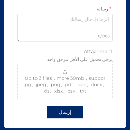
سالة
0/100
Attachme
جى تحميل على الأقل مرفق واحد
Up to 3 files，more 30mb，suppor
jpg、jpeg、png、pdf、doc、docx、
xls、xlsx、csv、txt
إرسال