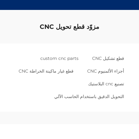
مزوّد قطع تحويل CNC
شكيل CNC
custom cnc parts
الألمنيوم CNC
قطع غيار ماكينة الخراطة CNC
استيك
ويل الدقيق باستخدام الحاسب الآلي