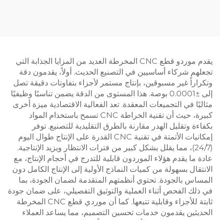
 طلاء مسحوق
صفائح الفولاذ مع طلاء الزنك
الأصفر
يقدم موردو قطع CNC المخرطة العديد من المزايا الجذابة التي
كاء أساسيين في التصنيع الحديث. أولاً، يقدمون دقة
غير مسبوقين، بإنتاج مستمر لأجزاء بتفاوتات دقيقة تصل
إلى ±0.0001 بوصة. هذا المستوى من الدقة يضمن تناسبًا وظيفيًا
ي التجميعات المعقدة. تعد الفعالية الاقتصادية ميزة أخرى
كبيرة، حيث أن تقنية الخراطة CNC تسمح باستخدام المواد
قليل الهدر مقارنة بالطرق التقليدية للتصنيع. توفر
إمكانيات الأتمتة في تقنية CNC القدرة على الإنتاج طوال اليوم
2)، مما يقلل بشكل كبير من فترات الانتظار ويزيد الإنتاجية.
قدم هؤلاء الموردون قابلية للتدرج في أحجام الإنتاج، مع
بسهولة من كميات النماذج الأولية إلى الإنتاج الكامل دون
لجودة. تحتوي أنظمتهم المتقدمة لضمان الجودة، بما
فحص أثناء العملية والتوثيق التفصيلي، على ضمان جودة
ثابتة للأجزاء وقابلية تتبعها. كما أن موردي قطع CNC المخرطة
يقدمون خدمات تحسين التصميم، مما يساعد العملاء