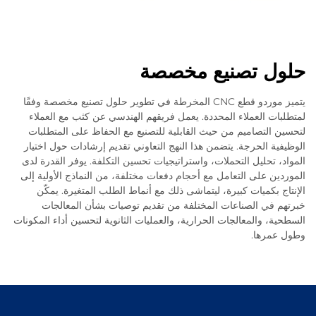
 تصنيع مخصصة
يتميز موردو قطع CNC المخرطة في تطوير حلول تصنيع مخصصة وفقًا
لعملاء المحددة. يعمل فريقهم الهندسي عن كثب مع العملاء
صاميم من حيث القابلية للتصنيع مع الحفاظ على المتطلبات
لحرجة. يتضمن هذا النهج التعاوني تقديم إرشادات حول اختيار
ليل التحملات، واستراتيجيات تحسين التكلفة. يوفر القدرة لدى
لى التعامل مع أحجام دفعات مختلفة، من النماذج الأولية إلى
ميات كبيرة، ليتماشى ذلك مع أنماط الطلب المتغيرة. يمكّن
 الصناعات المختلفة من تقديم توصيات بشأن المعالجات
المعالجات الحرارية، والعمليات الثانوية لتحسين أداء المكونات
ا.