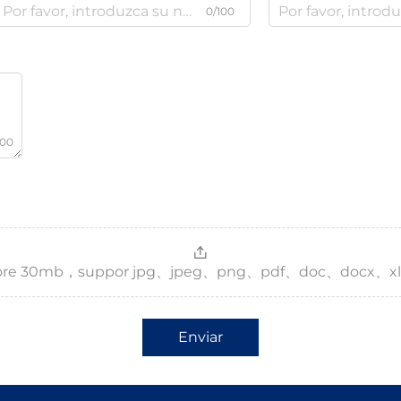
0/100
000
，more 30mb，suppor jpg、jpeg、png、pdf、doc、docx、xl
Enviar