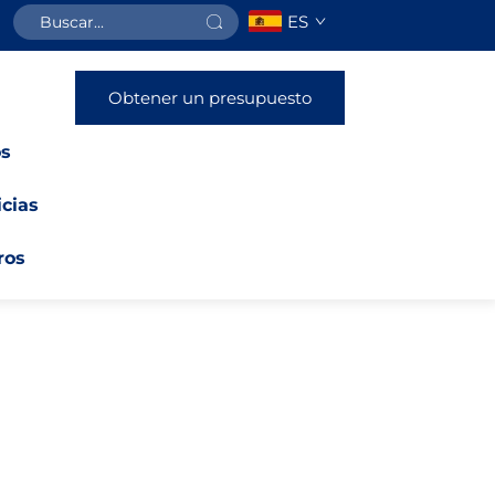
ES
Obtener un presupuesto
os
icias
ros