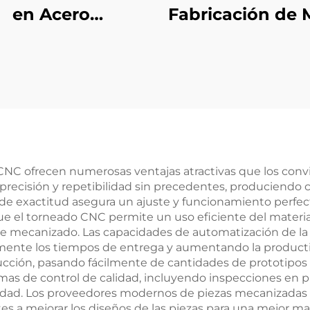
en Acero
Fabricación de 
ersonalizadas
en Hoja a Med
Partes de Ace
Dobladadas c
Acabado en Po
C ofrecen numerosas ventajas atractivas que los convie
precisión y repetibilidad sin precedentes, produciendo 
 de exactitud asegura un ajuste y funcionamiento perfe
a que el torneado CNC permite un uso eficiente del mater
de mecanizado. Las capacidades de automatización de l
vamente los tiempos de entrega y aumentando la produc
cción, pasando fácilmente de cantidades de prototipos 
mas de control de calidad, incluyendo inspecciones en 
bilidad. Los proveedores modernos de piezas mecanizadas
es a mejorar los diseños de las piezas para una mejor man