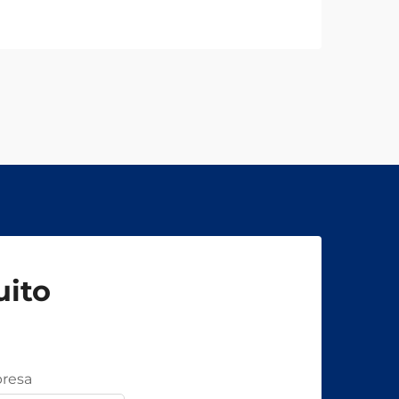
uito
resa