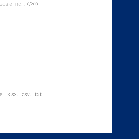
0/200
s、xlsx、csv、txt