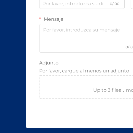
0/100
Mensaje
0/1
Adjunto
Por favor, cargue al menos un adjunto
Up to 3 files