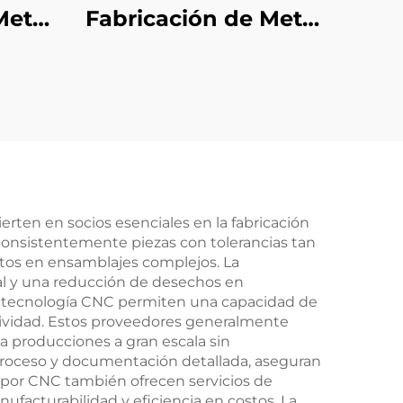
Metal
Fabricación de Metal
ida
en Hoja OEM Partes
ro
de Estampado de
on
Metal en Hoja de
lvo
Acero con Acabado
en Zinc Amarillo
rten en socios esenciales en la fabricación
consistentemente piezas con tolerancias tan
ctos en ensamblajes complejos. La
ial y una reducción de desechos en
a tecnología CNC permiten una capacidad de
tividad. Estos proveedores generalmente
a producciones a gran escala sin
proceso y documentación detallada, aseguran
 por CNC también ofrecen servicios de
ufacturabilidad y eficiencia en costos. La