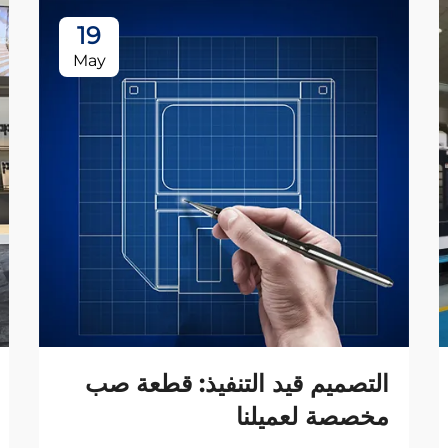
19
May
التصميم قيد التنفيذ: قطعة صب
مخصصة لعميلنا