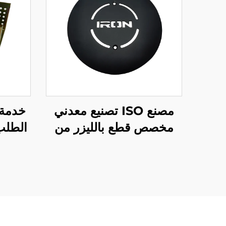
مصنع ISO تصنيع معدني
خدمة 
مخصص قطع بالليزر من
الفولاذ والألمنيوم
صفائ