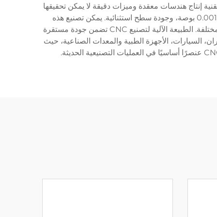
قنية إنتاج هندسات معقدة وميزات دقيقة لا يمكن تحقيقها
من خلال طرق التصنيع التقليدية. يتميز أجزاء تصنيع CNC بدقتها البعدية العالية، حيث يمكنها تحقيق تحملات ضيقة تصل إلى ±0.001 بوصة، وجودة سطح استثنائية. يمكن تصنيع هذه
المكونات من مجموعة واسعة من المواد، بما في ذلك المعادن، والبلاستيك، والمركبات، مما يجعلها متعددة الاستخدام لتطبيقات مختلفة. الطبيعة الآلية لتصنيع CNC تضمن جودة مستقرة
طيران، السيارات، الأجهزة الطبية والمعدات الصناعية، حيث