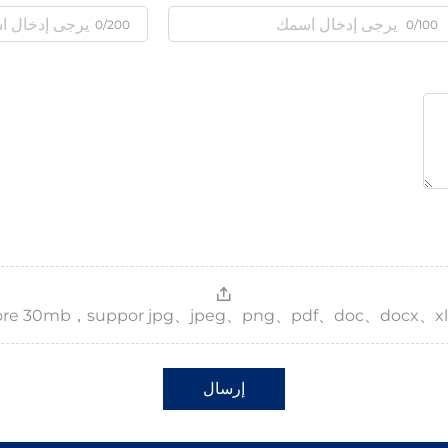
0/200
0/100
，more 30mb，suppor jpg、jpeg、png、pdf、doc、docx、xl
إرسال