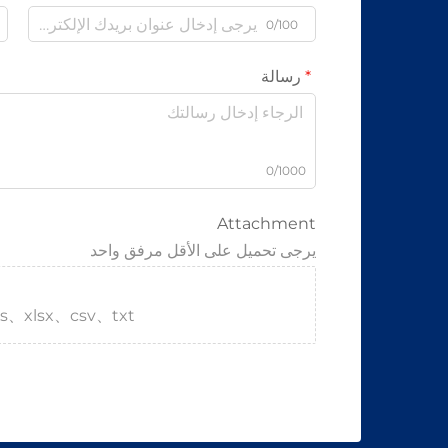
0/100
رسالة
0/1000
Attachment
يرجى تحميل على الأقل مرفق واحد
s、xlsx、csv、txt