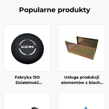
Popularne produkty
Fabryka ISO
Usługa produkcji
Działalność
elementów z blachy
niestandardowa z
stalowej OEM Blacha
metalu Wykonanie
stalowa wyciskana z
części wycinania
galonowanym żółtym
laserowego z stali /
zakończeniem