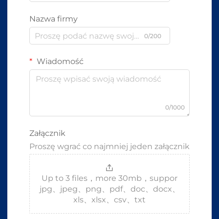
Nazwa firmy
0/200
Wiadomość
0/1000
Załącznik
Proszę wgrać co najmniej jeden załącznik
Up to 3 files，more 30mb，suppor
jpg、jpeg、png、pdf、doc、docx、
xls、xlsx、csv、txt