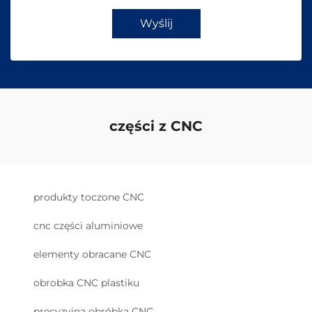
Wyślij
części z CNC
produkty toczone CNC
cnc części aluminiowe
elementy obracane CNC
obrobka CNC plastiku
precyzyjna obróbka CNC