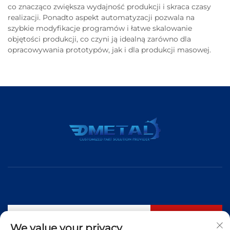
co znacząco zwiększa wydajność produkcji i skraca czasy
realizacji. Ponadto aspekt automatyzacji pozwala na
szybkie modyfikacje programów i łatwe skalowanie
objętości produkcji, co czyni ją idealną zarówno dla
opracowywania prototypów, jak i dla produkcji masowej.
Subskrybuj
We value your privacy