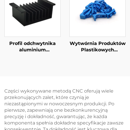
aluminium
Profil odchwytnika
Wytwórnia Produktów
aluminium
Plastikowych
Niestandardowy
Niemieckie Części do
wyekstrudowany
Wtrysku z Plastiku
profil aluminium z
ABS/PP/PA6 na
anodowaniem
Zamówienie
Części wykonywane metodą CNC oferują wiele
przekonujących zalet, które czynią je
niezastąpionymi w nowoczesnym produkcji. Po
pierwsze, zapewniają one bezkonkurencyjną
precyzję i dokładność, gwarantując, że każda
komponenta spełnia dokładne specyfikacje zawsze
konsekwentnie. Ta dokładność jest kluczowa dla