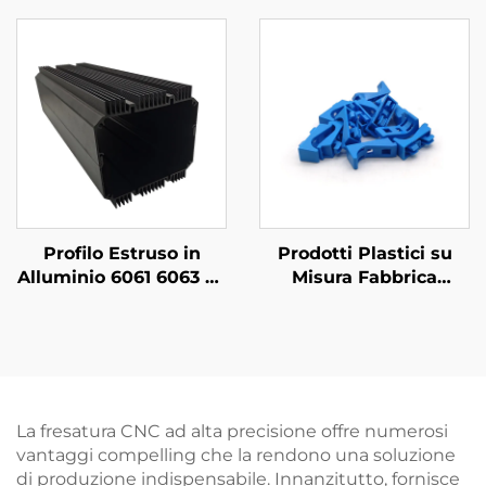
Personalizzato Acciaio
/ Alluminio Taglio
Laser
Profilo Estruso in
Prodotti Plastici su
Alluminio 6061 6063 T5
Misura Fabbrica
su Misura con Finitura
Componenti per
Anodizzata Nera
Iniezione Plastica in
ABS/PP/PA6
La fresatura CNC ad alta precisione offre numerosi
vantaggi compelling che la rendono una soluzione
di produzione indispensabile. Innanzitutto, fornisce