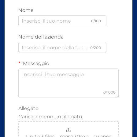
Nome
0/100
Nome dell'azienda
0/200
Messaggio
0/1000
Allegato
Carica almeno un allegato
Up to 3 files，more 30mb，suppor