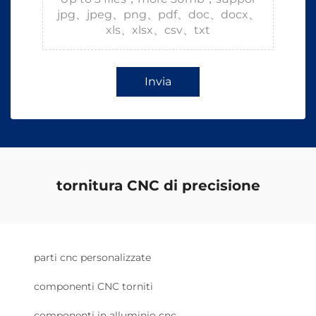
jpg、jpeg、png、pdf、doc、docx、
xls、xlsx、csv、txt
Invia
tornitura CNC di precisione
parti cnc personalizzate
componenti CNC torniti
componenti in alluminio cnc