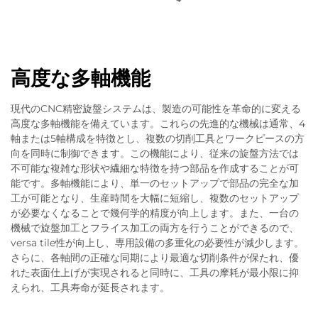
高度な多軸機能
現代のCNC精密旋盤システムは、製造の可能性を革命的に変える
高度な多軸機能を備えています。これらの先進的な機械は通常、4
軸または5軸構成を特徴とし、複数の切削工具とワークピースの方
向を同時に制御できます。この機能により、従来の旋盤方法では
不可能な複雑な形状や繊細な特徴を持つ部品を作成することが可
能です。多軸機能により、単一のセットアップで部品の完全な加
工が可能となり、生産時間を大幅に短縮し、複数のセットアップ
が必要なくなることで幾何学的精度が向上します。また、一台の
機械で旋盤加工とフライス加工の両方を行うことができるので、
versa tile性が向上し、専用設備の多重化の必要性が減少します。
さらに、各軸間の正確な同期により最適な切削条件が保たれ、優
れた表面仕上げが実現されると同時に、工具の摩耗が最小限に抑
えられ、工具寿命が延長されます。