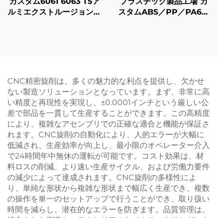
カスタム6061 6063 T5ア
プラスチック製品工場 カ
ルミエクストルージョンプ
スタムABS／PP／PA6プ
ロファイル ブラック陽極
ラスチック射出成形部品
酸化仕上げ
CNC精密旋削は、多くの魅力的な利点を提供し、欠かせ
ない製造ソリューションとなっています。まず、非常に高
い精度と再現性を実現し、±0.0001インチという厳しい公
差で部品を一貫して生産することができます。この高精度
により、複雑なアセンブリでの正確な適合と機能が保証さ
れます。CNC旋削の自動化により、人的エラーが大幅に
低減され、生産効率が向上し、最小限のオペレーター介入
で24時間年中無休の運転が可能です。コスト効果は、材
料ロスの削減、より速い生産サイクル、および労働力要件
の減少によって達成されます。CNC旋削の多様性によ
り、単純な形状から複雑な形状まで幅広く生産でき、複数
の操作を単一のセットアップで行うことができ、取り扱い
時間を減らし、潜在的なエラーを防ぎます。品質管理は、