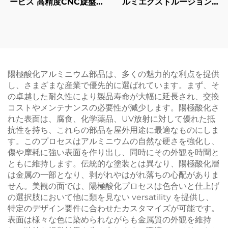
ービス 高精度CNC旋盤加
ルミエクストルージョンプ
工 鋼/アルミニウム/真鍮部
ロファイル ブラック陽極
品
酸化仕上げ
陽極酸化アルミニウム部品は、多くの魅力的な利点を提供
し、さまざまな産業で優先的に選ばれています。まず、そ
の卓越した耐久性により製品寿命が大幅に延長され、交換
コストやメンテナンスの必要性が減少します。陽極酸化さ
れた表面は、腐食、化学薬品、UV放射に対して優れた抵
抗性を持ち、これらの部品を屋外用途に最適なものにしま
す。このプロセスはアルミニウムの自然な硬さを強化し、
傷や摩耗に強い表面を作り出し、同時にその外観を時間と
ともに維持します。伝統的な塗装とは異なり、陽極酸化層
は金属の一部となり、剥がれやはがれ落ちの心配がありま
せん。美観の面では、陽極酸化プロセスは色合いと仕上げ
の選択肢において他に類を見ない versatility を提供し、
特定のデザイン要件に合わせたカスタマイズが可能です。
表面は様々な色に染められながらも金属質の外観を維持