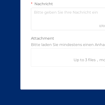
Nachricht
0/1
Attachment
Bitte laden Sie mindestens einen Anh
Up to 3 files