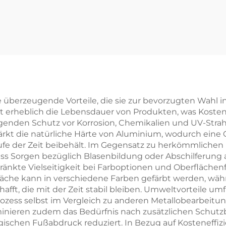
isionsaluminium-
Hochpräzise C
Fräser Teile mit
Drehung
ierungsoberfläche
Stahl-/Aluminiu
e überzeugende Vorteile, die sie zur bevorzugten Wahl 
t erheblich die Lebensdauer von Produkten, was Kosten 
genden Schutz vor Korrosion, Chemikalien und UV-Strahl
kt die natürliche Härte von Aluminium, wodurch eine O
ufe der Zeit beibehält. Im Gegensatz zu herkömmlichen
dass Sorgen bezüglich Blasenbildung oder Abschilferung 
änkte Vielseitigkeit bei Farboptionen und Oberflächenf
äche kann in verschiedene Farben gefärbt werden, währe
hafft, die mit der Zeit stabil bleiben. Umweltvorteile um
rozess selbst im Vergleich zu anderen Metallobearbeitun
minieren zudem das Bedürfnis nach zusätzlichen Schu
chen Fußabdruck reduziert. In Bezug auf Kosteneffizien