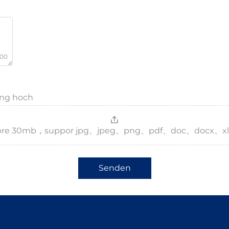
000
ang hoch
，more 30mb，suppor jpg、jpeg、png、pdf、doc、docx、xl
Senden