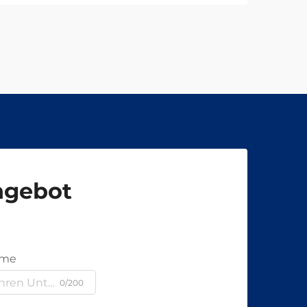
Angebot
ame
0/200