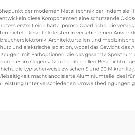
Höhepunkt der modernen Metalltechnik dar, indem sie Ha
entwickeln diese Komponenten eine schützende Oxidschi
rozess erstellt eine harte, poröse Oberfläche, die versi
iten bietet. Diese Teile leisten in verschiedenen Anwe
aucherelektronik, Architekturteilen und medizinischen 
hutz und elektrische Isolation, wobei das Gewicht des A
rzeugen, mit Farboptionen, die das gesamte Spektrum a
odurch es im Gegensatz zu traditionellen Beschichtung
chicht, die typischerweise zwischen 5 und 30 Mikron lie
 Vielseitigkeit macht anodisierte Aluminiumteile idea
ige Leistung unter verschiedenen Umweltbedingungen gew