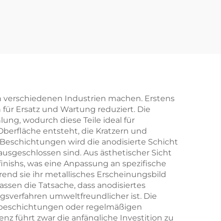
NC-
Ausschubprofil mit
schwarzer
m-/Messingteile
Anodisierung
in verschiedenen Industrien machen. Erstens
für Ersatz und Wartung reduziert. Die
ung, wodurch diese Teile ideal für
berfläche entsteht, die Kratzern und
 Beschichtungen wird die anodisierte Schicht
ausgeschlossen sind. Aus ästhetischer Sicht
inishs, was eine Anpassung an spezifische
nd sie ihr metallisches Erscheinungsbild
fassen die Tatsache, dass anodisiertes
gsverfahren umweltfreundlicher ist. Die
tzbeschichtungen oder regelmäßigen
z führt zwar die anfängliche Investition zu