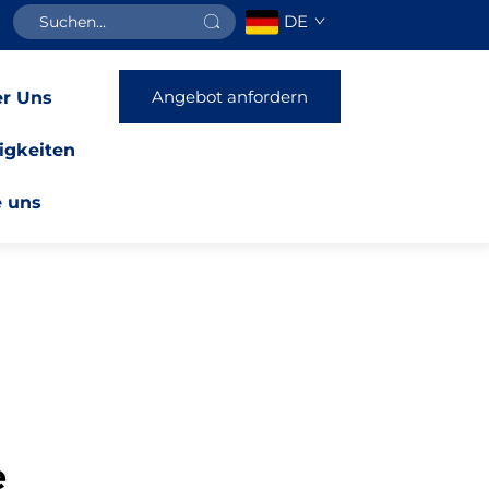
DE
Angebot anfordern
r Uns
igkeiten
e uns
e