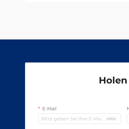
Holen 
E-Mail
0/100