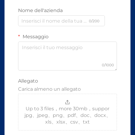
Nome dell'azienda
0/200
Messaggio
0/1000
Allegato
Carica almeno un allegato
Up to 3 files，more 30mb，suppor
jpg、jpeg、png、pdf、doc、docx、
xls、xlsx、csv、txt