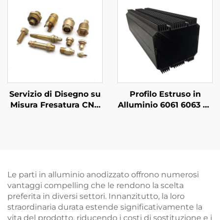
finitura anodizzata
Servizio di Disegno su
Profilo Estruso in
Misura Fresatura CNC
Alluminio 6061 6063 T5
Servizio di Tornitura
su Misura con Finitura
CNC ad Alta
Anodizzata Nera
Precisione
Componenti in
Acciaio/Alluminio/Ottone
Le parti in alluminio anodizzato offrono numerosi
vantaggi compelling che le rendono la scelta
preferita in diversi settori. Innanzitutto, la loro
straordinaria durata estende significativamente la
vita del prodotto, riducendo i costi di sostituzione e i