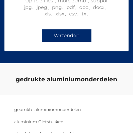
Up to 3 files，more 30mb，suppor
jpg、jpeg、png、pdf、doc、docx、
xls、xlsx、csv、txt
Verzenden
gedrukte aluminiumonderdelen
gedrukte aluminiumonderdelen
aluminium Gietstukken