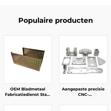
Populaire producten
OEM Bladmetaal
Aangepaste precisie
Fabricatiedienst Staal
CNC-
Bladmetaal Drukwerk
beWerkingsservice
onderdelen met Gele
Staal / Aluminium
Zink Afwerking
CNC-beWerking