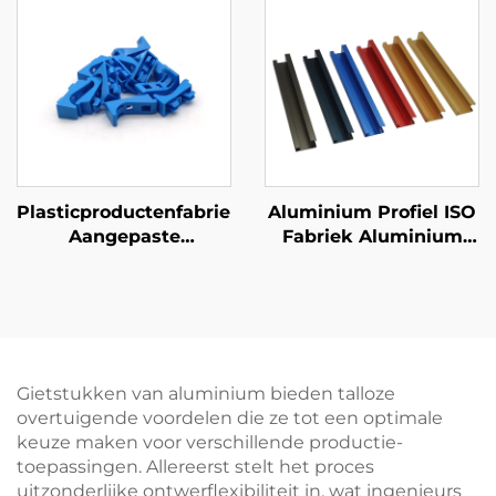
onderdelen
Plasticproductenfabriek
Aluminium Profiel ISO
Aangepaste
Fabriek Aluminium
ABS/PP/PA6 Plastic
Extrusie Kruk
Injectiemodelonderdelen
Aangepaste
Anodiseringsafwerking
Gietstukken van aluminium bieden talloze
overtuigende voordelen die ze tot een optimale
keuze maken voor verschillende productie-
toepassingen. Allereerst stelt het proces
uitzonderlijke ontwerflexibiliteit in, wat ingenieurs