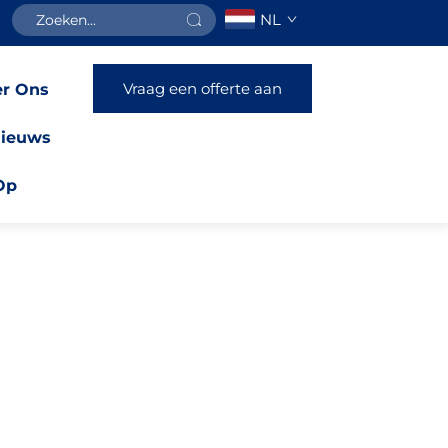
NL
Vraag een offerte aan
r Ons
ieuws
Op