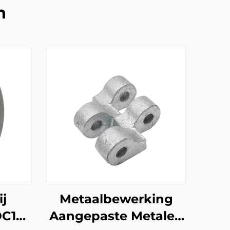
n
ij
Metaalbewerking
DC12
Aangepaste Metalen