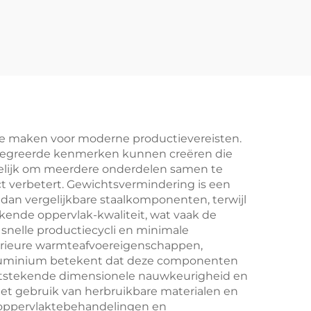
ium
Onderdelen
delen
Smeervaste IJzer
n
Zandgietonderdelen
Galvaniseerde
Afwerking
ze maken voor moderne productievereisten.
ïntegreerde kenmerken kunnen creëren die
gelijk om meerdere onderdelen samen te
 verbetert. Gewichtsvermindering is een
dan vergelijkbare staalkomponenten, terwijl
ende oppervlak-kwaliteit, wat vaak de
snelle productiecycli en minimale
uperieure warmteafvoereigenschappen,
n aluminium betekent dat deze componenten
uitstekende dimensionele nauwkeurigheid en
het gebruik van herbruikbare materialen en
e oppervlaktebehandelingen en