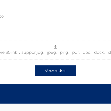
000
，more 30mb，suppor jpg、jpeg、png、pdf、doc、docx、xl
Verzenden