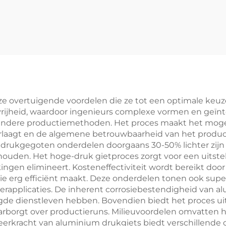
aal Bladmetaal
A380 Alumin
Drukwerk
Drukstortonder
rdelen met Gele
Zandstrale
ink Afwerking
Afwerking
e overtuigende voordelen die ze tot een optimale keu
pvrijheid, waardoor ingenieurs complexe vormen en ge
met andere productiemethoden. Het proces maakt het mo
laagt en de algemene betrouwbaarheid van het product
drukgegoten onderdelen doorgaans 30-50% lichter zijn 
uden. Het hoge-druk gietproces zorgt voor een uitstek
gen elimineert. Kosteneffectiviteit wordt bereikt door 
ctie erg efficiënt maakt. Deze onderdelen tonen ook s
heerapplicaties. De inherent corrosiebestendigheid va
gde dienstleven hebben. Bovendien biedt het proces 
aarborgt over productieruns. Milieuvoordelen omvatten 
eerkracht van aluminium drukgiets biedt verschillend