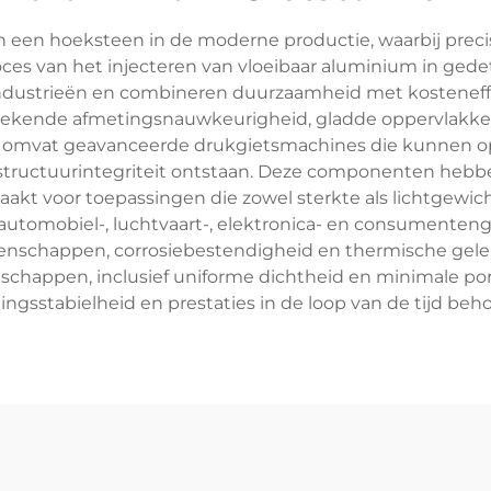
een hoeksteen in de moderne productie, waarbij prec
s van het injecteren van vloeibaar aluminium in gedet
 industrieën en combineren duurzaamheid met kosteneff
kende afmetingsnauwkeurigheid, gladde oppervlakken 
ie omvat geavanceerde drukgietsmachines die kunnen op
structuurintegriteit ontstaan. Deze componenten hebb
aakt voor toepassingen die zowel sterkte als lichtgewi
automobiel-, luchtvaart-, elektronica- en consumentengo
nschappen, corrosiebestendigheid en thermische gelei
chappen, inclusief uniforme dichtheid en minimale poro
ingsstabielheid en prestaties in de loop van de tijd beh