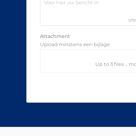
0/1
Attachment
Upload minstens een bijlage
Up to 3 files