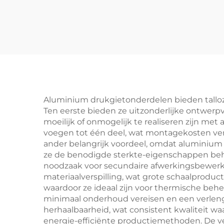
Fabricage Service
St
Staal Bogen Delen
met Poedercoating
onde
Afwerking
Z
Aluminium drukgietonderdelen bieden talloz
Ten eerste bieden ze uitzonderlijke ontwer
moeilijk of onmogelijk te realiseren zijn 
voegen tot één deel, wat montagekosten ver
ander belangrijk voordeel, omdat aluminium 
ze de benodigde sterkte-eigenschappen beho
noodzaak voor secundaire afwerkingsbewerkin
materiaalverspilling, wat grote schaalprodu
waardoor ze ideaal zijn voor thermische be
minimaal onderhoud vereisen en een verlen
herhaalbaarheid, wat consistent kwaliteit w
energie-efficiënte productiemethoden. De v