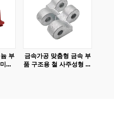
늄 부
금속가공 맞춤형 금속 부
루미늄
품 구조용 철 사주성형 부
극 산
품 갈바니아 마감