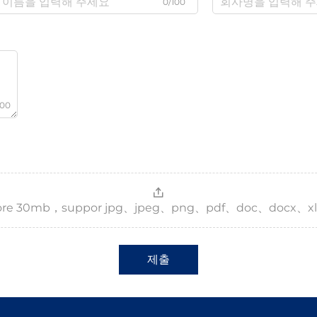
0/100
000
，more 30mb，suppor jpg、jpeg、png、pdf、doc、docx、xl
제출