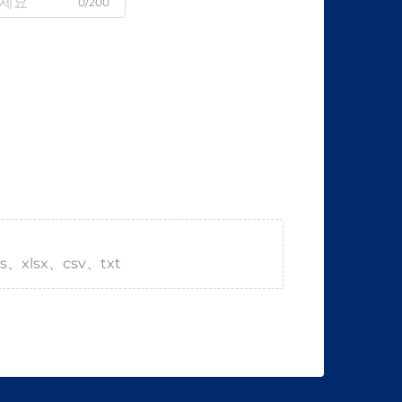
0/200
s、xlsx、csv、txt