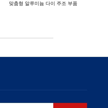
맞춤형 알루미늄 다이 주조 부품
블랙
의 6