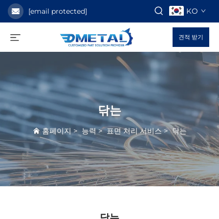
KO
[email protected]
견적 받기
닦는
홈페이지
>
능력
>
표면 처리 서비스
>
닦는
닦는