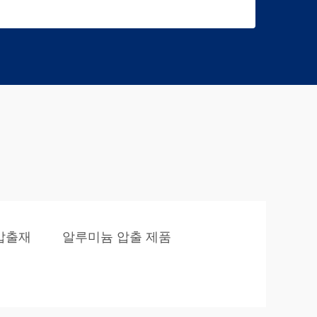
압출재
알루미늄 압출 제품