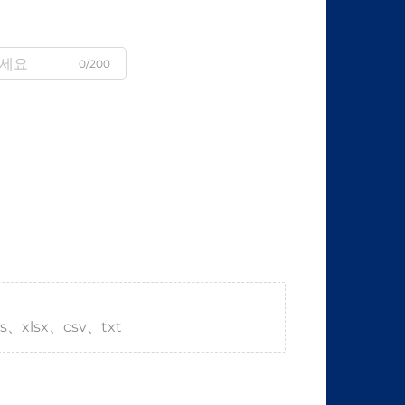
0/200
s、xlsx、csv、txt