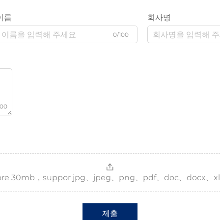
이름
회사명
0/100
000
，more 30mb，suppor jpg、jpeg、png、pdf、doc、docx、xl
제출