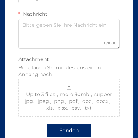
Nachricht
0/1000
Attachment
Bitte laden Sie mindestens einen
Anhang hoch
Up to 3 files，more 30mb，suppor
jpg、jpeg、png、pdf、doc、docx、
xls、xlsx、csv、txt
Senden