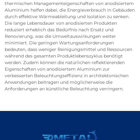
thermischen Managementeigenschaften von anodisiertem
Aluminium helfen dabei, die Energieverbrauch in Gebäuden
durch effektive Wärmeableitung und Isolation zu senken.
Die lange Lebensdauer von anodisierten Produkten
reduziert erheblich das Bedürfnis nach Ersatz und
Renovierung, was die Umweltauswirkungen weiter
minimiert. Die geringen Wartungsanforderungen
bedeuten, dass weniger Reinigungsmittel und Ressourcen
während des gesamten Produktlebenszyklus benötigt
werden. Zudem können die natürlichen reflektierenden
Eigenschaften von anodisiertem Aluminium zur
verbesserten Beleuchtungseffizienz in architektonischen
Anwendungen beitragen und möglicherweise die
Anforderungen an künstliche Beleuchtung verringern.