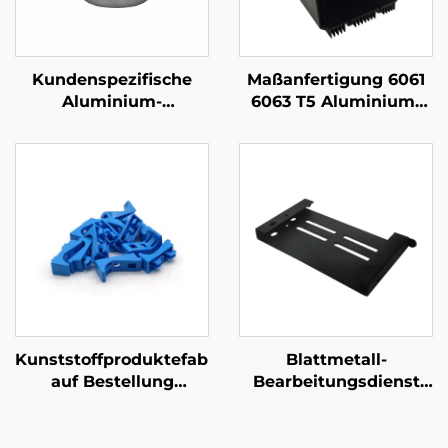
Kundenspezifische
Maßanfertigung 6061
Aluminium-
6063 T5 Aluminium-
Druckguss-Teile
Ausschubprofil mit
schwarzer
Anodisierung
Kunststoffproduktefabrik
Blattmetall-
auf Bestellung
Bearbeitungsdienst
ABS/PP/PA6
Stahl-Laser-Schneiden
Spritzgießteile aus
Stempelteile
Kunststoff
Pulverbeschichtung