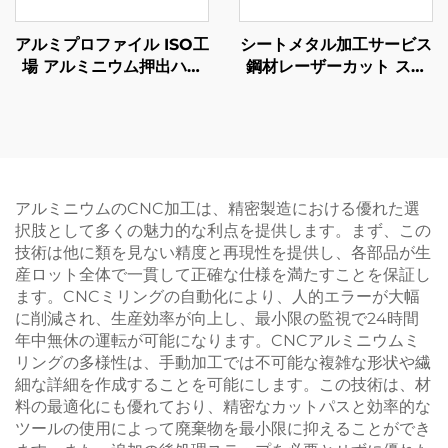
アルミプロファイル ISO工
シートメタル加工サービス
場 アルミニウム押出ハン
鋼材レーザーカット スタ
ドル カスタムアノダイズ
ンピング部品 パウダーコ
仕上げ
ーティング仕上げ
アルミニウムのCNC加工は、精密製造における優れた選
択肢として多くの魅力的な利点を提供します。まず、この
技術は他に類を見ない精度と再現性を提供し、各部品が生
産ロット全体で一貫して正確な仕様を満たすことを保証し
ます。CNCミリングの自動化により、人的エラーが大幅
に削減され、生産効率が向上し、最小限の監視で24時間
年中無休の運転が可能になります。CNCアルミニウムミ
リングの多様性は、手動加工では不可能な複雑な形状や繊
細な詳細を作成することを可能にします。この技術は、材
料の最適化にも優れており、精密なカットパスと効率的な
ツールの使用によって廃棄物を最小限に抑えることができ