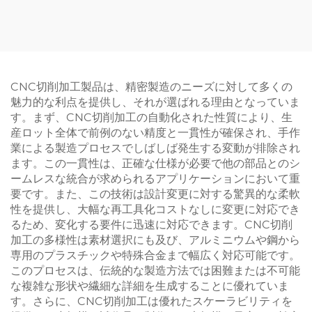
ーカット部品
鋼シートメタルスタンピン
グ部品
CNC切削加工製品は、精密製造のニーズに対して多くの
魅力的な利点を提供し、それが選ばれる理由となっていま
す。まず、CNC切削加工の自動化された性質により、生
産ロット全体で前例のない精度と一貫性が確保され、手作
業による製造プロセスでしばしば発生する変動が排除され
ます。この一貫性は、正確な仕様が必要で他の部品とのシ
ームレスな統合が求められるアプリケーションにおいて重
要です。また、この技術は設計変更に対する驚異的な柔軟
性を提供し、大幅な再工具化コストなしに変更に対応でき
るため、変化する要件に迅速に対応できます。CNC切削
加工の多様性は素材選択にも及び、アルミニウムや鋼から
専用のプラスチックや特殊合金まで幅広く対応可能です。
このプロセスは、伝統的な製造方法では困難または不可能
な複雑な形状や繊細な詳細を生成することに優れていま
す。さらに、CNC切削加工は優れたスケーラビリティを