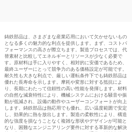
リング加工部品 アノダイ
砂型鋳造部品 ガルバニズ
ズ仕上げ
ド仕上げ
鋳鉄部品は、さまざまな産業応用において欠かせないもの
となる多くの魅力的な利点を提供します。まず、コストパ
フォーマンスの高さが際立ちます。製造プロセスでは、代
替素材と比較してエネルギーとリソースが少なく必要で
す。原材料は手に入りやすく、相対的に安価であるため、
最終ユーザーにとって競争力のある価格設定が可能です。
耐久性も大きな利点で、厳しい運転条件下でも鋳鉄部品は
優れた長寿命を示します。摩耗や変形に対する抵抗によ
り、長期にわたって信頼性の高い性能を発揮します。材料
の自然な減衰特性により、機械システムにおける騒音や振
動が低減され、設備の動作やユーザーコンフォートが向上
します。鋳鉄部品は熱応用でも優れ、広い温度範囲で安定
し、効果的に熱を放出します。製造の柔軟性により、構造
的な強度を損なうことなく複雑な形状やデザインが可能と
なり、困難なエンジニアリング要件に対する革新的な解決