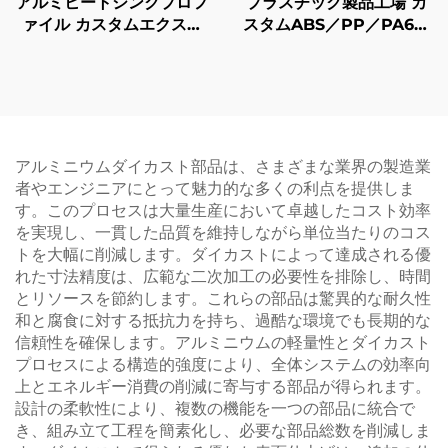
アルミヒートシンクプロフ
プラスチック製品工場 カ
ァイル カスタムエクスト
スタムABS／PP／PA6プ
ルーディングアルミヒート
ラスチック射出成形部品
シンク 陽極酸化仕上げ
アルミニウムダイカスト部品は、さまざまな業界の製造業
者やエンジニアにとって魅力的な多くの利点を提供しま
す。このプロセスは大量生産において卓越したコスト効率
を実現し、一貫した品質を維持しながら単位当たりのコス
トを大幅に削減します。ダイカストによって達成される優
れた寸法精度は、広範な二次加工の必要性を排除し、時間
とリソースを節約します。これらの部品は驚異的な耐久性
和と腐食に対する抵抗力を持ち、過酷な環境でも長期的な
信頼性を確保します。アルミニウムの軽量性とダイカスト
プロセスによる構造的強度により、全体システムの効率向
上とエネルギー消費の削減に寄与する部品が得られます。
設計の柔軟性により、複数の機能を一つの部品に統合で
き、組み立て工程を簡素化し、必要な部品総数を削減しま