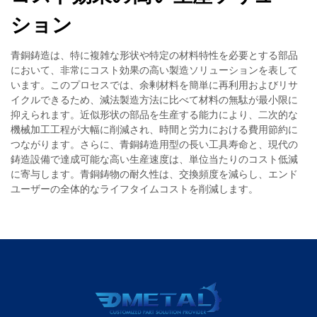
ション
青銅鋳造は、特に複雑な形状や特定の材料特性を必要とする部品
において、非常にコスト効果の高い製造ソリューションを表して
います。このプロセスでは、余剰材料を簡単に再利用およびリサ
イクルできるため、減法製造方法に比べて材料の無駄が最小限に
抑えられます。近似形状の部品を生産する能力により、二次的な
機械加工工程が大幅に削減され、時間と労力における費用節約に
つながります。さらに、青銅鋳造用型の長い工具寿命と、現代の
鋳造設備で達成可能な高い生産速度は、単位当たりのコスト低減
に寄与します。青銅鋳物の耐久性は、交換頻度を減らし、エンド
ユーザーの全体的なライフタイムコストを削減します。