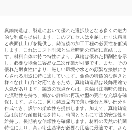
真鍮鋳造は、製造において優れた選択肢となる多くの魅力
的な利点を提供します。このプロセスは卓越した寸法精度
と表面仕上げを提供し、鋳造後の加工工程の必要性を低減
します。これはコスト削減と生産時間の短縮に直結しま
す。材料自体の持つ特性により、真鍮は優れた切削性を示
し、必要な場合に容易な二次作業が可能です。また、その
優れた耐食性により、厳しい環境や水との頻繁な接触にさ
らされる用途に特に適しています。金色の特徴的な輝きと
様々な仕上げに対応できるため、真鍮鋳造品は装飾用途で
人気があります。製造の観点からは、真鍮は注湯時の優れ
た流動性を持ち、細かい詳細の再現や型の完全な充填を確
保します。さらに、同じ鋳造品内で薄い部分と厚い部分を
作成でき、設計の柔軟性を提供します。加えて、真鍮鋳造
品は良好な耐磨耗性を持ち、時間とともに寸法的安定性を
維持し、長期的な信頼性を確保します。材料の天然の抗菌
特性により、高い衛生基準が必要な用途に最適です。さら