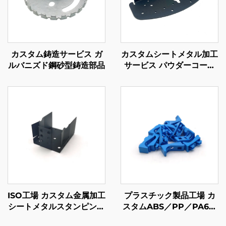
カスタム鋳造サービス ガ
カスタムシートメタル加工
ルバニズド鋼砂型鋳造部品
サービス パウダーコーテ
ィング仕上げの鋼曲げ部品
ISO工場 カスタム金属加工
プラスチック製品工場 カ
シートメタルスタンピング
スタムABS／PP／PA6プ
部品
ラスチック射出成形部品