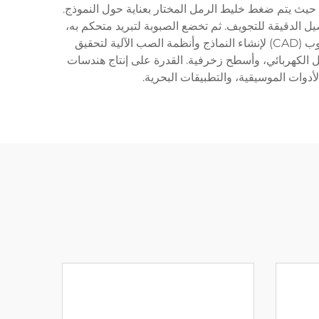
ب، حيث يتم ضغط خليط الرمل المختار بعناية حول النموذج.
لمنصهر عند درجات حرارة تتراوح عادةً بين 1700-1900°F، مما يملأ كل التفاصيل الدقيقة للتجويف. ثم تخضع الصبوبة لتبريد متحكم به،
مما يسمح بالتماسك المناسب وتكون هيكل الحبوب. يدمج صب النحاس الحديث تقنيات متقدمة مثل التصميم المساعد بالحاسوب (CAD) لإنشاء النماذج وأنظمة الصب الآلية لتحقيق
صيل الكهربائي، وأسطح زخرفية. القدرة على إنتاج هندسات
دوات الموسيقية، والتطبيقات البحرية.