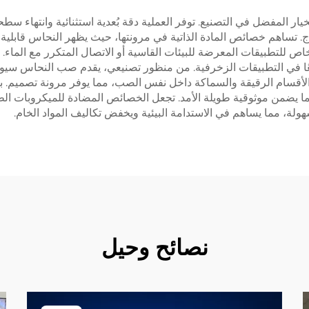
خيار المفضل في التصنيع. توفر العملية دقة بُعدية استثنائية وانتهاء س
اج. تساهم خصائص المادة الذاتية في مرونتها، حيث يظهر النحاس قابلية 
اص للتطبيقات المعرضة للبيئات القاسية أو الاتصال المتكرر مع الماء. ا
ئعًا في التطبيقات الزخرفية. من منظور تصنيعي، يقدم صب النحاس سيول
شاء الأقسام الرقيقة والسماكة داخل نفس الصب، مما يوفر مرونة تصميم
ا يضمن موثوقية طويلة الأمد. تجعل الخصائص المضادة للميكروبات الطبي
لة، مما يساهم في الاستدامة البيئية ويخفض تكاليف المواد الخام.
نصائح وحيل