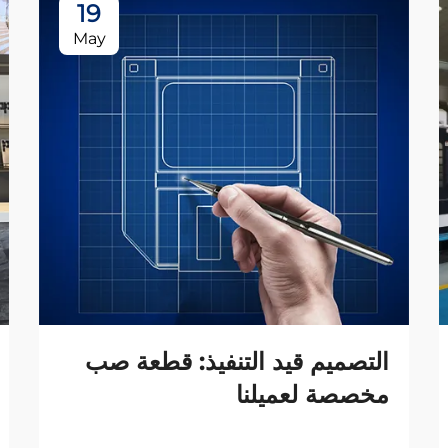
19
May
التصميم قيد التنفيذ: قطعة صب
مخصصة لعميلنا