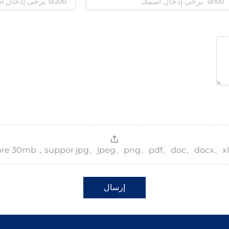
0/200
0/100
，more 30mb，suppor jpg、jpeg、png、pdf、doc、docx、xl
إرسال