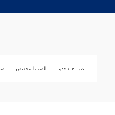
ص cast حديد
الصب المخصص
صب