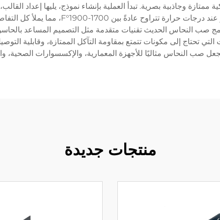
ة ممتازة وجاذبية بصرية. تبدأ العملية بإنشاء نموذج، يليها إعداد القال
بمجرد أن يكون القالب جاهزًا، يتم صب النحاس ا
 التي تحتاج إلى مكونات تتمتع بمقاومة التآكل الممتازة، وقابلية التو
ل صب النحاس مثاليًا للأجهزة المعمارية، والإكسسوارات الصحية، والأ
منتجات جديدة