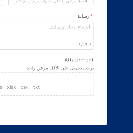
0/100
رسالة
0/1000
Attachment
يرجى تحميل على الأقل مرفق واحد
s、xlsx、csv、txt