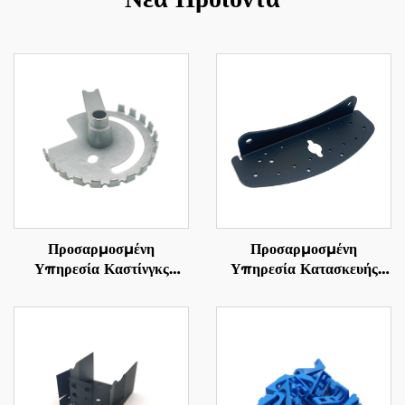
Προσαρμοσμένη
Προσαρμοσμένη
Υπηρεσία Καστίνγκς
Υπηρεσία Κατασκευής
Γαλενούχαλυβες Μέρη
Φύλλων Μετάλλων Μέρη
Καστίνγκς Από Χάλβη
Καμπύλων Χάλυβας με
Τελική Επεξεργασία
Ροφήσματος