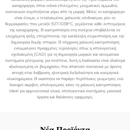
καταχώρητρα, όπου ειδικά επιλεγμένες μειγματικές αμμωδείς
συστατικών συμπιέζονται γύρω από τη μορφή. Μόλις το καταχώρητρο
είναι έτοιμο, ο τεταλασμένος χαλκωτός σύνδυασμος ρέει σε
θερμοκρασίες που μεταξύ 927-1038°C, γεμίζοντας κάθε λεπτομέρεια
της καταχώρησης. Η καστροποίηση στη συνέχεια υποβάλλεται σε
ελεγχόμενη ψύξη, επιτρέποντας την κατάλληλη στερεοποίηση και την
δημιουργία δομής σπορών. Η σύγχρονη χαλκωτή καστροποίηση
ενσωματώνει προηγμένες τεχνολογίες όπως η υπολογιστική
σχεδιασμένη (CAD) για τη δημιουργία μορφών και αυτοματικά
συστήματα ρέστρωσης για συνέπεια. Αυτή η διαδικασία είναι ιδιαίτερα
αξιολογισμένη σε βιομηχανίες που απαιτούν συστατικά με άριστη
αντοχή στην διάβρωση, ηλεκτρική διεξοδικότητα και κοσμητικά
ολοκληρώματα. Η ικανότητα να παράγει περίπλοκες γεωμετρίες ενώ
διατηρεί ακριβείς υπολογισμούς κάνει τη χαλκωτή καστροποίηση
ideal για αρχιτεκτονικά υλικά, υπολογιστικά συστήματα, μουσικά
όργανα και θαλάσσιες εφαρμογές.
Νέα Προϊόντα