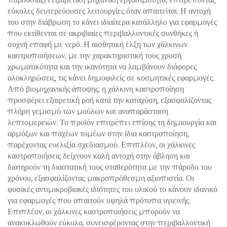
εύκολες δευτερεύουσες λειτουργίες όταν απαιτείται. Η αντοχή
του στην διάβρωση το κάνει ιδιαίτερα κατάλληλο για εφαρμογές
που εκτίθενται σε ακριβιαίες περιβαλλοντικές συνθήκες ή
συχνή επαφή με νερό. Η αισθητική έλξη των χάλκινων
καστροποιήσεων, με την χαρακτηριστική τους χρυσή
χρωματικότητα και την ικανότητα να λαμβάνουν διάφορες
ολοκληρώσεις, τις κάνει δημοφιλείς σε κοσμητικές εφαρμογές.
Από βιομηχανικής άποψης, η χάλκινη καστροποίηση
προσφέρει εξαιρετική ροή κατά την καταχύση, εξασφαλίζοντας
πλήρη γεμισμό των μούλων και αναπαράσταση
λεπτομερειών. Το προϊόν επιτρέπει επίσης τη δημιουργία και
αρμόζων και παχέων τομέων στην ίδια καστροποίηση,
παρέχοντας ευελιξία σχεδιασμού. Επιπλέον, οι χάλκινες
καστροποιήσεις δείχνουν καλή αντοχή στην άβληση και
διατηρούν τη διαστατική τους σταθερότητα με την πάροδο του
χρόνου, εξασφαλίζοντας μακροπρόθεσμη αξιοπιστία. Οι
φυσικές αντιμικροβιακές ιδιότητες του υλικού το κάνουν ιδανικό
για εφαρμογές που απαιτούν υψηλά πρότυπα υγιεινής.
Επιπλέον, οι χάλκινες καστροποιήσεις μπορούν να
ανακυκλωθούν εύκολα, συνεισφέροντας στην περιβαλλοντική