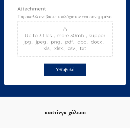
Attachment
Παρακαλώ ανεβάστε τουλάχιστον ένα συνημμένο
Up to 3 files，more 30mb，suppor
jpg、jpeg、png、pdf、doc、docx、
xls、xlsx、csv、txt
Υποβολή
καστίνγκ χάλκου