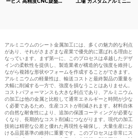
ービス 高精度CNC旋盤加
工場 カスタムアルミニウ
工 鋼/アルミニウム/真鍮部
ム押出 6061 6063 ヒート
品
シンク
アルミニウムのシート金属加工には、多くの魅力的な利点
があり、それがさまざまな産業で優先的に選ばれる理由と
なっています。まず第一に、このプロセスは卓越したデザ
インの柔軟性を提供し、製造業者が構造的な強度を維持し
ながら複雑な形状やフォームを作成することができます。
アルミニウムの軽量性は、輸送コストと最終製品の重量を
大幅に削減する一方で、強度を損なうことはありません。
コストパフォーマンスも大きな利点であり、アルミニウム
の加工は他の金属と比較して通常エネルギーと時間が少な
く必要であるため、生産コストが削減されます。材料自体
の自然な耐食性により、追加の保護コーティングが必要な
くなり、長期的なコスト削減につながります。現代の加工
技術は精密な公差と優れた再現性を確保し、大量生産にお
ける品質基準の維持に重要です。このプロセスは非常にス