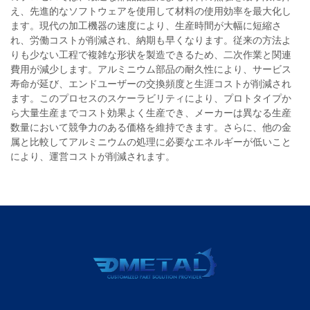
え、先進的なソフトウェアを使用して材料の使用効率を最大化し
ます。現代の加工機器の速度により、生産時間が大幅に短縮さ
れ、労働コストが削減され、納期も早くなります。従来の方法よ
りも少ない工程で複雑な形状を製造できるため、二次作業と関連
費用が減少します。アルミニウム部品の耐久性により、サービス
寿命が延び、エンドユーザーの交換頻度と生涯コストが削減され
ます。このプロセスのスケーラビリティにより、プロトタイプか
ら大量生産までコスト効果よく生産でき、メーカーは異なる生産
数量において競争力のある価格を維持できます。さらに、他の金
属と比較してアルミニウムの処理に必要なエネルギーが低いこと
により、運営コストが削減されます。