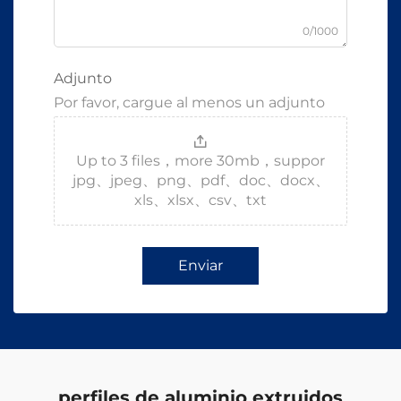
0/1000
Adjunto
Por favor, cargue al menos un adjunto
Up to 3 files，more 30mb，suppor
jpg、jpeg、png、pdf、doc、docx、
xls、xlsx、csv、txt
Enviar
perfiles de aluminio extruidos