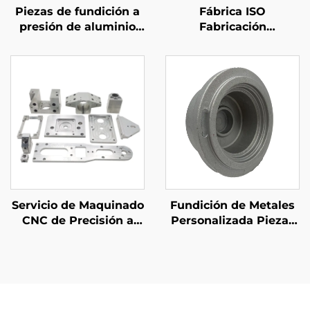
Piezas de fundición a
Fábrica ISO
presión de aluminio
Fabricación
personalizadas
Personalizada de
Metales Acero /
Aluminio Piezas de
Corte por Láser
Servicio de Maquinado
Fundición de Metales
CNC de Precisión a
Personalizada Piezas
Medida Acero /
de Fundición de
Aluminio Piezas de
Aluminio ADC12 A380
Maquinado CNC
Arena Abrasiva
Terminación