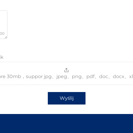
000
ik
，more 30mb，suppor jpg、jpeg、png、pdf、doc、docx、xl
Wyślij