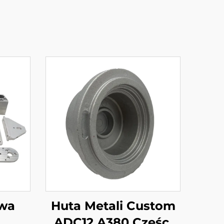
owa
Huta Metali Custom
ADC12 A380 Części