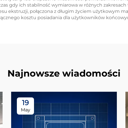
zas gdy ich stabilność wymiarowa w różnych zakresach 
esu ekstruzji, połączona z długim życiem użytkowym m
 łącznego kosztu posiadania dla użytkowników końcowy
Najnowsze wiadomości
19
May