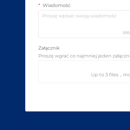
Wiadomość
0/1
Załącznik
Proszę wgrać co najmniej jeden załączn
Up to 3 files