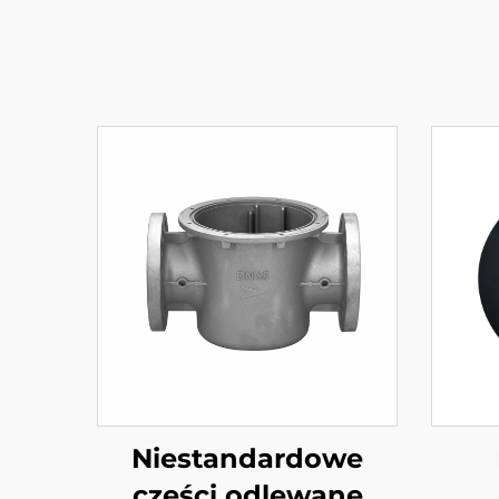
Niestandardowe
części odlewane