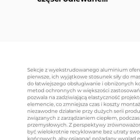
ciśnieniowo z
ni
aluminium
met
cz
las
Sekcje z wyekstrudowanego aluminium oferuj
pierwsze, ich wyjątkowe stosunek siły do ma
do łatwiejszego obsługiwanie i obniżonych 
metod ochronnych w większości zastosowań, 
pozwala na zadziwiającą elastyczność projek
elemencie, co zmniejsza czas i koszty montaż
niezawodne działanie przy dużych serii pro
związanych z zarządzaniem ciepłem, podczas
przemysłowych. Z perspektywy zrównoważone
być wielokrotnie recyklowane bez utraty s
końcowych, aby osiągnąć pożądany wygląd e