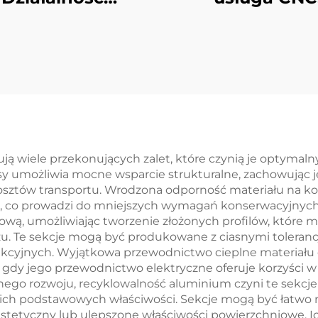
estandardowa z
Machining Sta
alu Wykonanie
Aluminiowe cz
ęści wycinania
CNC Machini
erowego z stali /
aluminium
ą wiele przekonujących zalet, które czynią je optyma
sy umożliwia mocne wsparcie strukturalne, zachowując j
kosztów transportu. Wrodzona odporność materiału na k
co prowadzi do mniejszych wymagań konserwacyjnych i 
tową, umożliwiając tworzenie złożonych profilów, które 
u. Te sekcje mogą być produkowane z ciasnymi tolerancj
dukcyjnych. Wyjątkowa przewodnictwo cieplne materiału
 gdy jego przewodnictwo elektryczne oferuje korzyści 
go rozwoju, recyklowalność aluminium czyni te sekcje
woich podstawowych właściwości. Sekcje mogą być łat
stetyczny lub ulepszone właściwości powierzchniowe. 