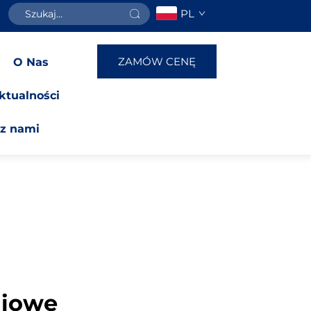
PL
ZAMÓW CENĘ
O Nas
ktualności
 z nami
niowe