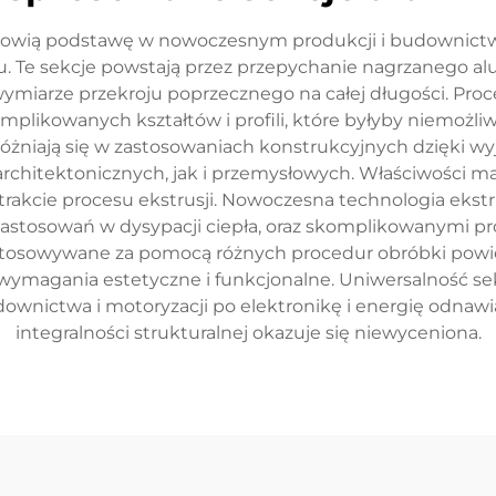
wią podstawę w nowoczesnym produkcji i budownictwie,
 Te sekcje powstają przez przepychanie nagrzanego al
y wymiarze przekroju poprzecznego na całej długości. Pro
mplikowanych kształtów i profili, które byłyby niemożl
óżniają się w zastosowaniach konstrukcyjnych dzięki wy
rchitektonicznych, jak i przemysłowych. Właściwości ma
akcie procesu ekstrusji. Nowoczesna technologia ekstru
stosowań w dysypacji ciepła, oraz skomplikowanymi pro
stosowywane za pomocą różnych procedur obróbki powier
 wymagania estetyczne i funkcjonalne. Uniwersalność s
ownictwa i motoryzacji po elektronikę i energię odnawia
integralności strukturalnej okazuje się niewyceniona.