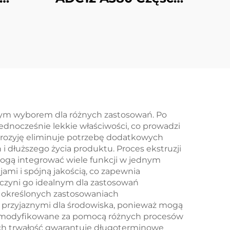
l /
Wyciskane z
ęści
Aluminiu z
ng
Piaskowaniem
lnym wyborem dla różnych zastosowań. Po
ednocześnie lekkie właściwości, co prowadzi
orozyję eliminuje potrzebę dodatkowych
dłuższego życia produktu. Proces ekstruzji
mogą integrować wiele funkcji w jednym
ami i spójną jakością, co zapewnia
 czyni go idealnym dla zastosowań
w określonych zastosowaniach
 przyjaznymi dla środowiska, ponieważ mogą
wo modyfikowane za pomocą różnych procesów
Ich trwałość gwarantuje długoterminowe