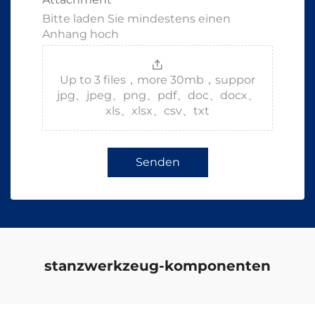
Bitte laden Sie mindestens einen
Anhang hoch
Up to 3 files，more 30mb，suppor
jpg、jpeg、png、pdf、doc、docx、
xls、xlsx、csv、txt
Senden
stanzwerkzeug-komponenten