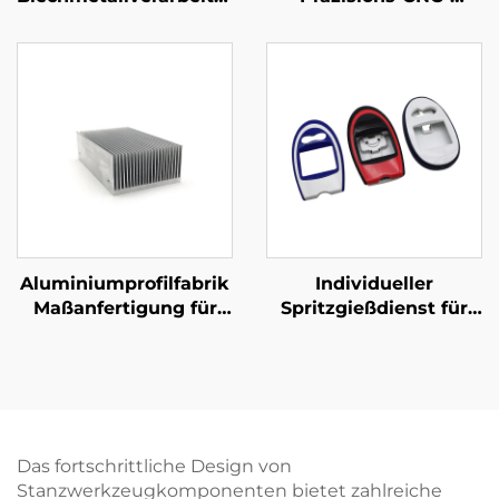
Stahlbiegebauteile mit
Bearbeitungsdienst
Pulverbeschichtung
Stahl-/Aluminium-
CNC-Bearbeitungsteile
Aluminiumprofilfabrik
Individueller
Maßanfertigung für
Spritzgießdienst für
extrudiertes
Kunststoff ABS
Aluminium 6061 6063
Spritzgeformtes
Wärmeleiter
Kunststoffgehäuse
Das fortschrittliche Design von
Stanzwerkzeugkomponenten bietet zahlreiche