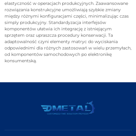
elastyczność w operacjach produkcyjnych. Zaawansowane
rozwiązania konstrukcyjne umożliwiają szybkie zmiany
między różnymi konfiguracjami części, minimalizując czas
simply produkcyjny. Standardyzacja interfejsów
komponentów ułatwia ich integrację z istniejącym
sprzętem oraz upraszcza procedury konserwacji. Ta
adaptowalność czyni elementy matryc do wyciskania
odpowiednimi dla różnych zastosowań w wielu przemyłach,
od komponentów samochodowych po elektronikę
konsumentską.