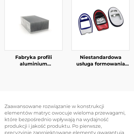
Fabryka profili
Niestandardowa
aluminium
usługa formowania
Niestandardowe
przez wtryskowanie
wydłużone aluminium
plastiku Obudowa
6061 6063 Radiator
plastikowa wykonana
ciepła
metodą formowania
przez wtrysk ABS
Zaawansowane rozwiązanie w konstrukcji
elementów matryc owocuje wieloma przewagami,
które bezpośrednio wpływają na wydajność
produkcji i jakość produktu. Po pierwsze,
precyzyjnie zaprojektowane elementy gwarantują