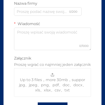
Nazwa firmy
0/200
Wiadomość
0/1000
Załącznik
Proszę wgrać co najmniej jeden załącznik
Up to 3 files，more 30mb，suppor
jpg、jpeg、png、pdf、doc、docx、
xls、xlsx、csv、txt