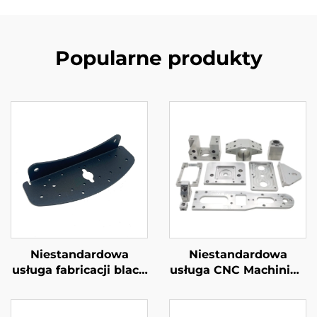
Popularne produkty
Niestandardowa
Niestandardowa
usługa fabricacji blach
usługa CNC Machining
metalowych Części
Stal / Aluminiowe
Gięcia Stali z Pokrywą
części CNC Machining
Proszkową