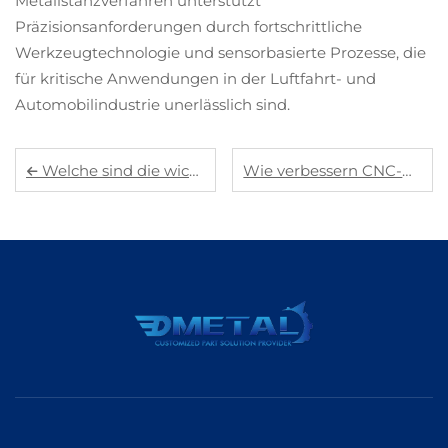
Metallstanzverfahren unterstützt
Präzisionsanforderungen durch fortschrittliche
Werkzeugtechnologie und sensorbasierte Prozesse, die
für kritische Anwendungen in der Luftfahrt- und
Automobilindustrie unerlässlich sind.
Welche sind die wichtigsten Vorteile bei der Verwendung von Aluminiumgussbauteilen?
Wie verbessern CNC-Bauteile Präzision und Individualisierung?