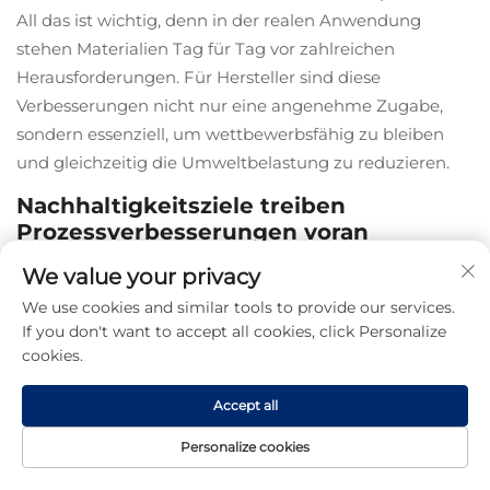
All das ist wichtig, denn in der realen Anwendung
stehen Materialien Tag für Tag vor zahlreichen
Herausforderungen. Für Hersteller sind diese
Verbesserungen nicht nur eine angenehme Zugabe,
sondern essenziell, um wettbewerbsfähig zu bleiben
und gleichzeitig die Umweltbelastung zu reduzieren.
Nachhaltigkeitsziele treiben
Prozessverbesserungen voran
We value your privacy
Der Aluminiumsektor nimmt die Nachhaltigkeit
heutzutage ernst und investiert kräftig in sauberere
We use cookies and similar tools to provide our services.
If you don't want to accept all cookies, click Personalize
Methoden und verbesserte Materialien entlang der
cookies.
gesamten Wertschöpfungskette. Neue Ansätze
reduzieren sowohl den Energieverbrauch als auch die
Accept all
Umweltverschmutzung, insbesondere während
Gießprozessen, bei denen der Großteil der ökologischen
Personalize cookies
Belastung entsteht. Diese Veränderungen sind nicht nur