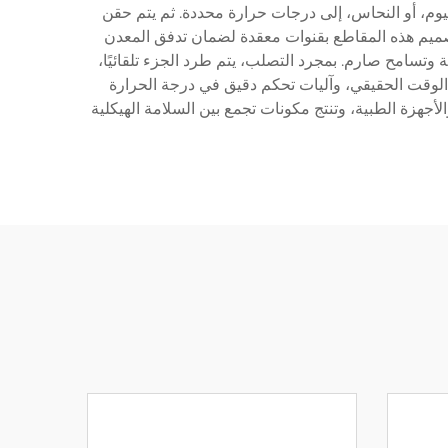
نيسيوم، أو النحاس، إلى درجات حرارة محددة. ثم يتم حقن
راوح بين 1,500 إلى 25,000 رطل لكل بوصة مربعة. يتم تصميم هذه المقاطع بقنوات معقدة لضمان تدفق المعدن
وتسامح صارم. بمجرد التصلب، يتم طرد الجزء تلقائيًا،
ا يحافظ على جودة متسقة عبر إنتاج كميات كبيرة. تدمج عمليات الصب الحديثة تكنولوجيا متقدمة، أنظمة مراقبة temps الوقت الحقيقي، وآليات تحكم دقيق في درجة الحرارة
أجهزة الطبية، وتنتج مكونات تجمع بين السلامة الهيكلية