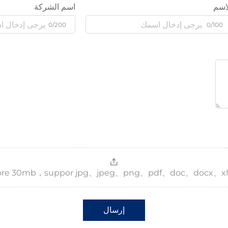
اسم
اسم الشركة
0/200
0/100
，more 30mb，suppor jpg、jpeg、png、pdf、doc、docx、xl
إرسال