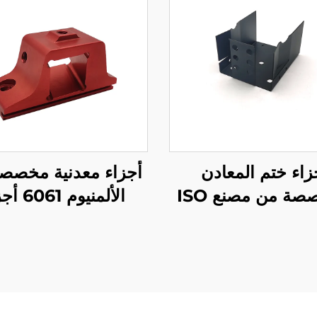
زاء ختم المعادن
أجزاء معدنية مخصص
صة من مصنع ISO
الألمنيوم 1
معالجة CNC با
المُستخرج مع تغط
التأنيب