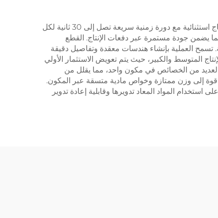
يقدم صب القوالب العديد من المزايا الجذابة التي تجعله الخيار المفضل للمصنعين في مختلف الصناعات. أولاً، يمكّن من كفاءة إنتاج استثنائية مع دورة زمنية سريعة تصل إلى 30 ثانية لكل
فر العملية دقة أبعاد متفوقة، عادةً ما تحقق تحملات ±0.002 بوصة لكل بوصة، مما يضمن جودة مستمرة عبر دفعات الإنتاج. القطع
ة. تسمح العملية بإنشاء هندسات معقدة وتفاصيل دقيقة
تاج المتوسط والكبير، حيث يتم تعويض الاستثمار الأولي
 العديد من الخصائص في مكون واحد، مما يقلل من
 قوة إلى وزن ممتازة وخواص مادية متسقة عبر المكون.
يئية تشمل القدرة على استخدام المواد المعاد تدويرها وقابلية إعادة تدوير