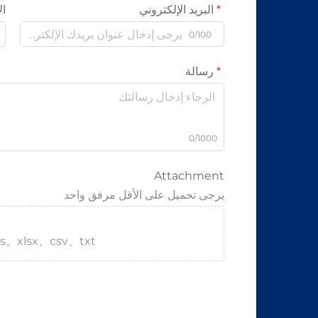
البريد الإلكتروني
ال
0/100
رسالة
0/1000
Attachment
يرجى تحميل على الأقل مرفق واحد
s、xlsx、csv、txt