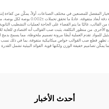
قطعة، مما يجعله مثاليًا للإنتاج بكميات كبيرة. يو
 القالب، غالبًا ما يتم القضاء على الحاجة لعمليات التشطيب الثانوي
الأخرى. من منظور التكلفة، يثبت صب القوالب أنه اقتصادي للغاية للإن
ل للمواد. تقدم العملية أيضًا مرونة تصميم ملحوظة، مما يسمح بدمج
 ذلك، تظهر قطع صب القوالب خواص ميكانيكية متفوقة، بما في ذلك نسب
ية أقسام جدران رقيقة تصل إلى 0.08 ملم، مما يمكّن تصاميم خفيفة الوزن ولكنها قوية. الفوائد الب
أحدث الأخبار