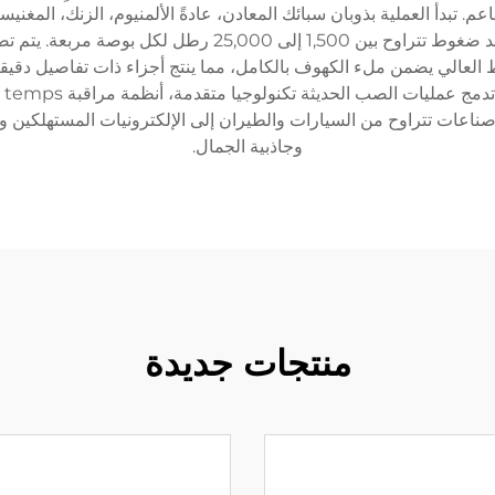
عم. تبدأ العملية بذوبان سبائك المعادن، عادةً الألمنيوم، الزنك، المغ
المعدن المنصهر داخل قوالب فولاذية تسمى مقاطع عند ضغوط تت
لعالي يضمن ملء الكهوف بالكامل، مما ينتج أجزاء ذات تفاصيل دقيقة 
مم
صناعات تتراوح من السيارات والطيران إلى الإلكترونيات المستهلكين وال
وجاذبية الجمال.
منتجات جديدة