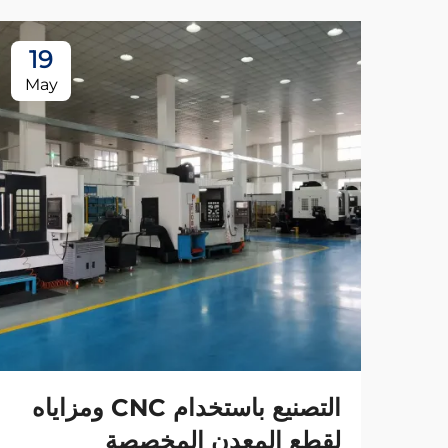
19
May
التصنيع باستخدام CNC ومزاياه
لقطع المعدن المخصصة