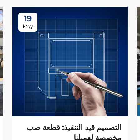
19
May
التصميم قيد التنفيذ: قطعة صب
مخصصة لعميلنا