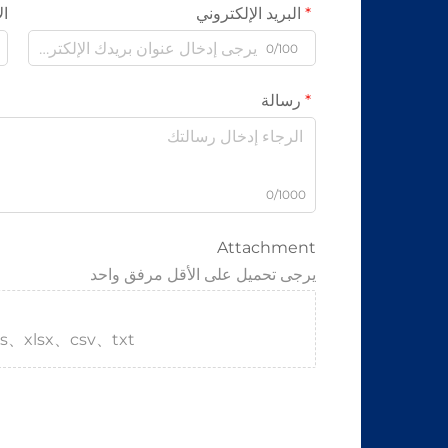
البريد الإلكتروني
ال
0/100
رسالة
0/1000
Attachment
يرجى تحميل على الأقل مرفق واحد
s、xlsx、csv、txt