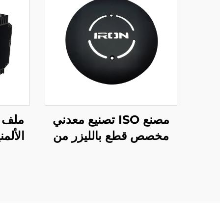
مصنع ISO تصنيع معدني
ملف 
مخصص قطع بالليزر من
الفولاذ والألمنيوم
مع 