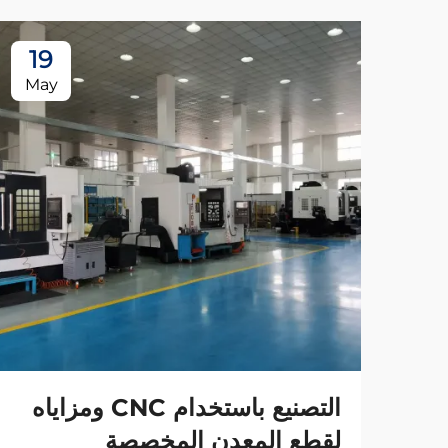
19
May
التصنيع باستخدام CNC ومزاياه
لقطع المعدن المخصصة