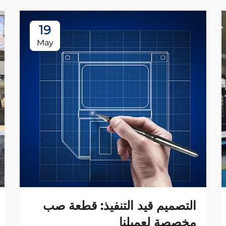
19
May
التصميم قيد التنفيذ: قطعة صب
مخصصة لعميلنا