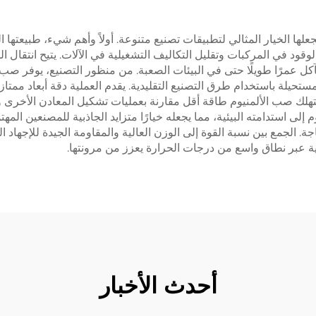
تجعلها الخيار المثالي لتطبيقات تصنيع متنوعة. أولاً وأهم شيء، طبيعته
قود في المركبات وتقليل التكاليف التشغيلية في الآلات. يتيح انتقال ال
لتآكل عمرًا طويلًا حتى في البيئات الصعبة. من منظور التصنيع، يوفر 
حيلة باستخدام طرق التصنيع التقليدية. يقدم العملية دقة أبعاد ممتازة
تهلك صب الألمنيوم طاقة أقل مقارنة بعمليات تشكيل المعادن الأخرى و
م إلى استدامته البيئية، مما يجعله خيارًا متزايد الجاذبية للمصنعين المهت
. الجمع بين نسبة القوة إلى الوزن العالية والمقاومة الجيدة للإجهاد ا
لية عبر نطاق واسع من درجات الحرارة يعزز من مرونتها.
أحدث الأخبار