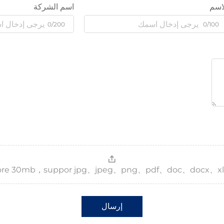
اسم
اسم الشركة
0/200
0/100
，more 30mb，suppor jpg、jpeg、png、pdf、doc、docx、xl
إرسال