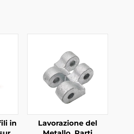
li in
Lavorazione del
sura
Metallo, Parti