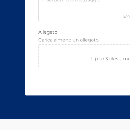
0/1
Allegato
Carica almeno un allegato
Up to 3 files