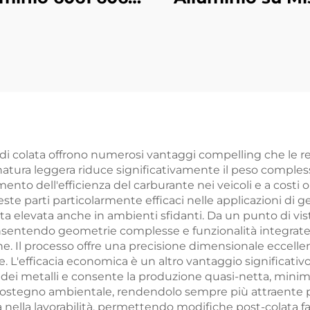
 su Misura con
Estrusi Allumi
itura Anodizzata
6061 6063 dissip
Nera
di Calore
o di colata offrono numerosi vantaggi compelling che le r
loro natura leggera riduce significativamente il peso com
mento dell'efficienza del carburante nei veicoli e a costi 
te parti particolarmente efficaci nelle applicazioni di ge
ta elevata anche in ambienti sfidanti. Da un punto di vista
consentendo geometrie complesse e funzionalità integrate
ne. Il processo offre una precisione dimensionale eccellen
. L'efficacia economica è un altro vantaggio significativ
a dei metalli e consente la produzione quasi-netta, minim
uo sostegno ambientale, rendendolo sempre più attraente p
à nella lavorabilità, permettendo modifiche post-colata f