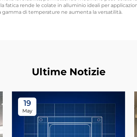
a fatica rende le colate in alluminio ideali per applicazi
ta gamma di temperature ne aumenta la versatilità.
Ultime Notizie
19
May