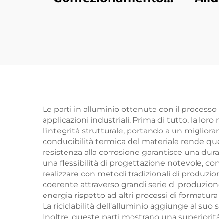
Metallico
T5
Personalizzato
Fin
Acciaio / Alluminio
Taglio Laser
Le parti in alluminio ottenute con il process
applicazioni industriali. Prima di tutto, la 
l'integrità strutturale, portando a un migliora
conducibilità termica del materiale rende ques
resistenza alla corrosione garantisce una dura
una flessibilità di progettazione notevole, 
realizzare con metodi tradizionali di produzio
coerente attraverso grandi serie di produzione
energia rispetto ad altri processi di formatur
La riciclabilità dell'alluminio aggiunge al s
Inoltre, queste parti mostrano una superiorit