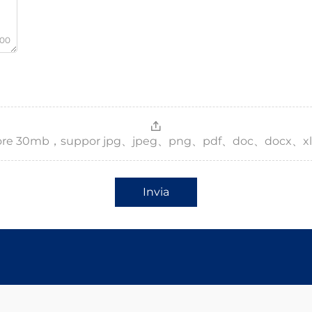
000
，more 30mb，suppor jpg、jpeg、png、pdf、doc、docx、xl
Invia