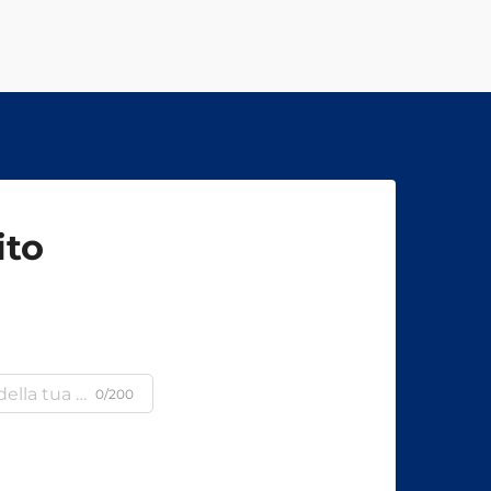
ito
0/200