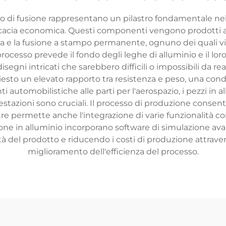
esso di fusione rappresentano un pilastro fondamentale n
icacia economica. Questi componenti vengono prodotti attr
bia e la fusione a stampo permanente, ognuno dei quali 
 processo prevede il fondo degli leghe di alluminio e il l
gni intricati che sarebbero difficili o impossibili da re
chiesto un elevato rapporto tra resistenza e peso, una con
automobilistiche alle parti per l'aerospazio, i pezzi in al
restazioni sono cruciali. Il processo di produzione cons
tre permette anche l'integrazione di varie funzionalità com
one in alluminio incorporano software di simulazione avan
tà del prodotto e riducendo i costi di produzione attraver
miglioramento dell'efficienza del processo.