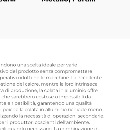
nio
Metalliche Su Misura,
atori
Componenti in Ghisa
Dutile a Sabbia con
Finitura Galvanizzata
endono una scelta ideale per varie
plessivo del prodotto senza compromettere
operativi ridotti nelle macchine. La eccellente
stione del calore, mentre la loro intrinseca
 di produzione, la colata in alluminio offre
 che sarebbero costose o impossibili da
te e ripetibilità, garantendo una qualità
o, poiché la colata in alluminio richiede meno
izzando la necessità di operazioni secondarie.
er i produttori coscienti dell'ambiente.
acili quando necessario. La combinazione di