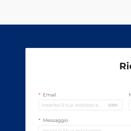
Ri
Email
0/100
Messaggio