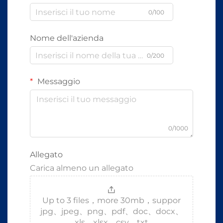
0/100
Nome dell'azienda
0/200
Messaggio
0/1000
Allegato
Carica almeno un allegato
Up to 3 files，more 30mb，suppor
jpg、jpeg、png、pdf、doc、docx、
xls、xlsx、csv、txt