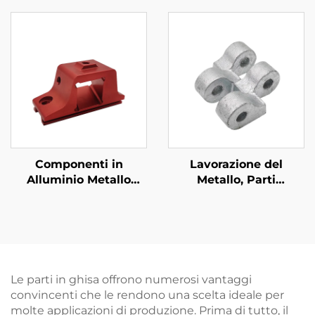
Anodizzata Nera
6063 dissipatori di
Calore
Componenti in
Lavorazione del
Alluminio Metallo
Metallo, Parti
Personalizzati 6061
Metalliche Su Misura,
Alluminio Estruso CNC
Componenti in Ghisa
Machining con
Dutile a Sabbia con
Anodizzazione
Finitura Galvanizzata
Le parti in ghisa offrono numerosi vantaggi
convincenti che le rendono una scelta ideale per
molte applicazioni di produzione. Prima di tutto, il