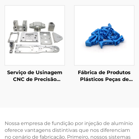
ISO
OEM com Acabamento
em Zinco Amarelo
Serviço de Usinagem
Fábrica de Produtos
CNC de Precisão
Plásticos Peças de
Customizada Peças de
Moldagem por Injeção
Usinagem CNC de
de Plástico
Aço/Alumínio
ABS/PP/PA6 sob
Encomenda
Nossa empresa de fundição por injeção de alumínio
oferece vantagens distintivas que nos diferenciam
no cenário de fabricação. Primeiro, nossos sistemas