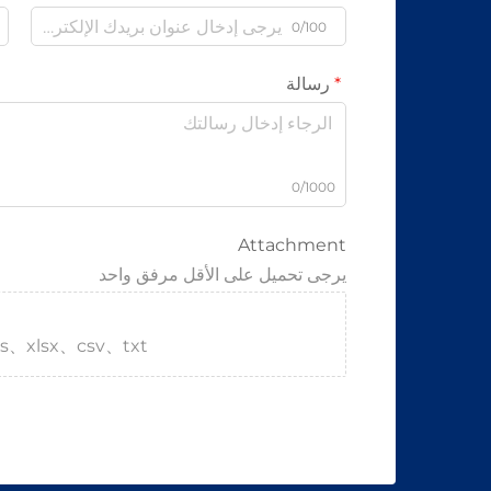
0/100
رسالة
0/1000
Attachment
يرجى تحميل على الأقل مرفق واحد
s、xlsx、csv、txt