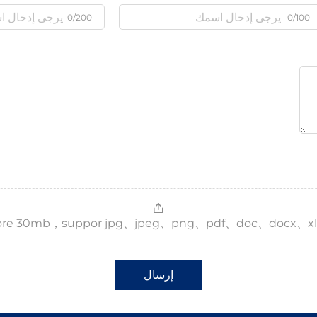
0/200
0/100
，more 30mb，suppor jpg、jpeg、png、pdf、doc、docx、xl
إرسال