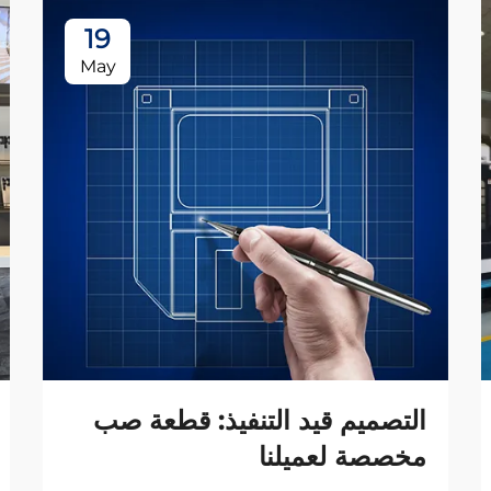
19
May
التصميم قيد التنفيذ: قطعة صب
مخصصة لعميلنا