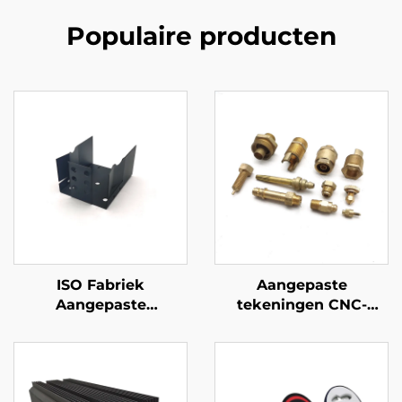
Populaire producten
ISO Fabriek
Aangepaste
Aangepaste
tekeningen CNC-
Metaalbewerking
beWerkingsservice
Bladmetaal Drukwerk
Hoogprecisie CNC-
Onderdelen
draaien
Staal/Aluminium/Messin