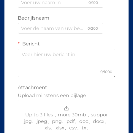
0/100
Bedrijfsnaam
0/200
Bericht
0/1000
Attachment
Upload minstens een bijlage
Up to 3 files，more 30mb，suppor
jpg、jpeg、png、pdf、doc、docx、
xls、xlsx、csv、txt