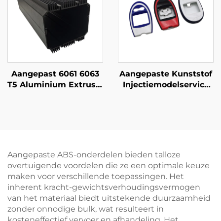
onderdelen
Aangepast 6061 6063
Aangepaste Kunststof
T5 Aluminium Extrusie
Injectiemodelservice
Profiel met Zwarte
ABS
Anodizing Afwerking
Injectiegemodelde
Kunststof Behuizing
Aangepaste ABS-onderdelen bieden talloze
overtuigende voordelen die ze een optimale keuze
maken voor verschillende toepassingen. Het
inherent kracht-gewichtsverhoudingsvermogen
van het materiaal biedt uitstekende duurzaamheid
zonder onnodige bulk, wat resulteert in
kosteneffectief vervoer en afhandeling. Het