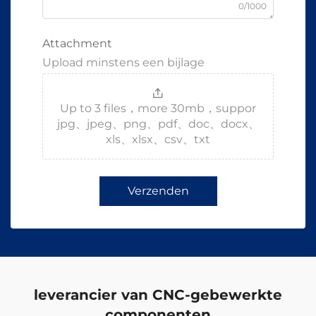
0/1000
Attachment
Upload minstens een bijlage
Up to 3 files，more 30mb，suppor
jpg、jpeg、png、pdf、doc、docx、
xls、xlsx、csv、txt
Verzenden
leverancier van CNC-gebewerkte
componenten