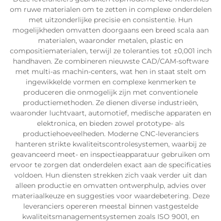
om ruwe materialen om te zetten in complexe onderdelen
met uitzonderlijke precisie en consistentie. Hun
mogelijkheden omvatten doorgaans een breed scala aan
materialen, waaronder metalen, plastic en
compositiematerialen, terwijl ze toleranties tot ±0,001 inch
handhaven. Ze combineren nieuwste CAD/CAM-software
met multi-as machin-centers, wat hen in staat stelt om
ingewikkelde vormen en complexe kenmerken te
produceren die onmogelijk zijn met conventionele
productiemethoden. Ze dienen diverse industrieën,
waaronder luchtvaart, automotief, medische apparaten en
elektronica, en bieden zowel prototype- als
productiehoeveelheden. Moderne CNC-leveranciers
hanteren strikte kwaliteitscontrolesystemen, waarbij ze
geavanceerd meet- en inspectieapparatuur gebruiken om
ervoor te zorgen dat onderdelen exact aan de specificaties
voldoen. Hun diensten strekken zich vaak verder uit dan
alleen productie en omvatten ontwerphulp, advies over
materiaalkeuze en suggesties voor waardebetering. Deze
leveranciers opereren meestal binnen vastgestelde
kwaliteitsmanagementsystemen zoals ISO 9001, en