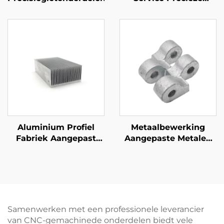
Aluminium CNC
Fretwerk Machined
Delen met Anodizing
Afwerking
Aluminium Profiel
Metaalbewerking
Fabriek Aangepast
Aangepaste Metalen
Extrudeerd Aluminium
Onderdelen
6061 6063
Smeervaste IJzer
Koelsysteem
Zandgietonderdelen
Galvaniseerde
Afwerking
Samenwerken met een professionele leverancier
van CNC-gemachinede onderdelen biedt vele