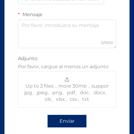
Mensaje
0/1000
Adjunto
Por favor, cargue al menos un adjunto
Up to 3 files，more 30mb，suppor
jpg、jpeg、png、pdf、doc、docx、
xls、xlsx、csv、txt
Enviar