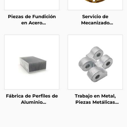
Piezas de Fundición
Servicio de
en Acero
Mecanizado
Personalizadas
OEM/Piezas de
Mecanizado de
Aluminio Preciso con
Acabado Anodizado
Fábrica de Perfiles de
Trabajo en Metal,
Aluminio
Piezas Metálicas
Personalizados
Personalizadas, Piezas
Extruidos en Aluminio
de Fundición en Arena
6061 6063 Disipadores
de Hierro Dúctil con