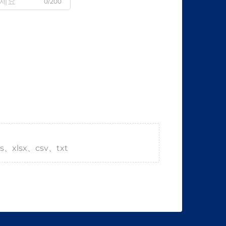
0/200
s、xlsx、csv、txt