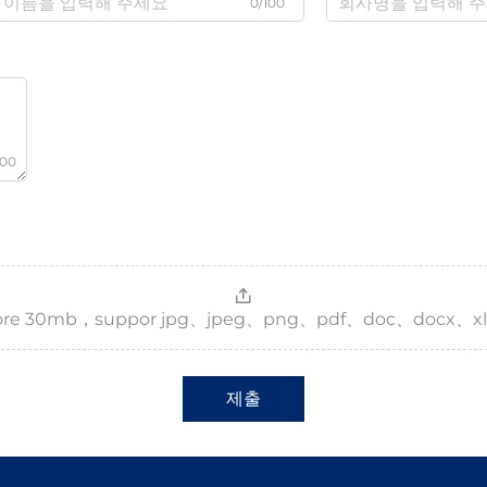
0/100
000
，more 30mb，suppor jpg、jpeg、png、pdf、doc、docx、xl
제출