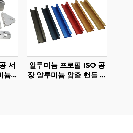
공 서
알루미늄 프로필 ISO 공
미늄
장 알루미늄 압출 핸들 맞
품
춤 양극 산화 마감