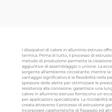
alluminio
Met
Comm
in A
I dissipatori di calore in alluminio estruso of
termica. Prima di tutto, il processo di estr
metodo di produzione permette la creazione di
aggiuntive di assemblaggio o unione. La eccell
sorgente all'ambiente circostante, mentre la s
vantaggio significativo è la flessibilità nella
spessore delle alette per ottimizzare le prest
resistenza alla corrosione, garantisce una lun
calore in alluminio estruso forniscono un ecce
per applicazioni specializzate. La riciclabilit
creata attraverso il processo di estrusione gara
incorporare caratteristiche di fissaggio ed alt