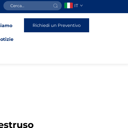
IT
Richiedi un Preventivo
Siamo
otizie
 estruso