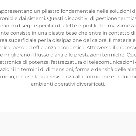
o rappresentano un pilastro fondamentale nelle soluzioni d
onici e dai sistemi. Questi dispositivi di gestione term
reando disegni specifici di alette e profili che massimizza
ente consiste in una piastra base che entra in contatto di
uperficiale per la dissipazione del calore. Il materiale a
rmica, peso ed efficienza economica. Attraverso il process
igliorano il flusso d'aria e le prestazioni termiche. Ques
'elettronica di potenza, l'attrezzatura di telecomunicazioni 
zioni in termini di dimensioni, forma e densità delle alet
lluminio, incluse la sua resistenza alla corrosione e la durab
ambienti operativi diversificati.