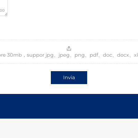
000
，more 30mb，suppor jpg、jpeg、png、pdf、doc、docx、xl
Invia