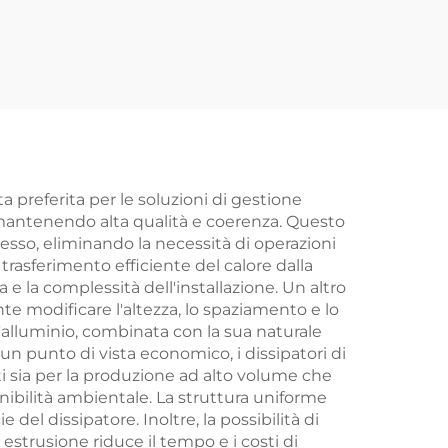
ta
in Alluminio Estruso
inio
Con Finitura
CNC
Anodizzata
Personalizzata
a preferita per le soluzioni di gestione
 mantenendo alta qualità e coerenza. Questo
sso, eliminando la necessità di operazioni
rasferimento efficiente del calore dalla
e la complessità dell'installazione. Un altro
nte modificare l'altezza, lo spaziamento e lo
l'alluminio, combinata con la sua naturale
un punto di vista economico, i dissipatori di
ti sia per la produzione ad alto volume che
enibilità ambientale. La struttura uniforme
del dissipatore. Inoltre, la possibilità di
 estrusione riduce il tempo e i costi di