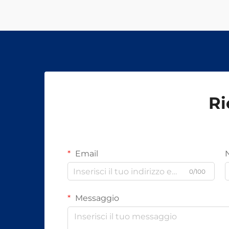
Ri
Email
0/100
Messaggio