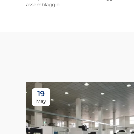
assemblaggio.
19
May