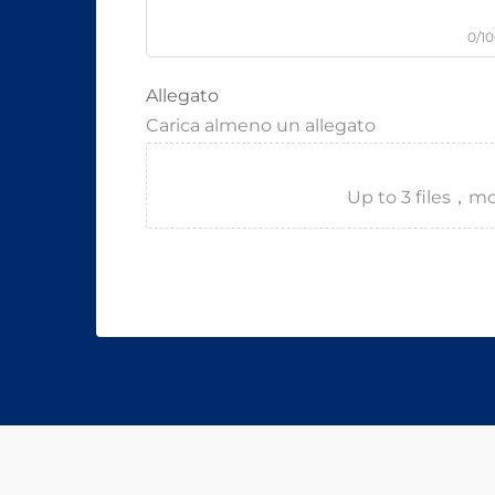
0/1
Allegato
Carica almeno un allegato
Up to 3 files