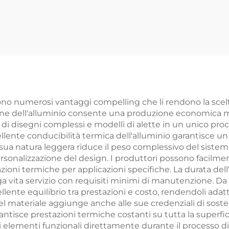
alli Laminati su
Personalizza
essa con Pezzi
Acciaio / Allum
cciaio in Finitura
Parti Fresate 
Zincata Gialla
frono numerosi vantaggi compelling che li rendono la scelt
usione dell'alluminio consente una produzione economica
 disegni complessi e modelli di alette in un unico proce
ente conducibilità termica dell'alluminio garantisce un t
ua natura leggera riduce il peso complessivo del sistema 
 personalizzazione del design. I produttori possono facilme
azioni termiche per applicazioni specifiche. La durata del
ga vita servizio con requisiti minimi di manutenzione. Da 
llente equilibrio tra prestazioni e costo, rendendoli adat
à del materiale aggiunge anche alle sue credenziali di sost
ntisce prestazioni termiche costanti su tutta la superficie 
ri elementi funzionali direttamente durante il processo di