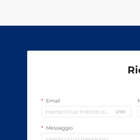
Ri
Email
0/100
Messaggio