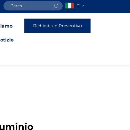
IT
Richiedi un Preventivo
Siamo
otizie
luminio