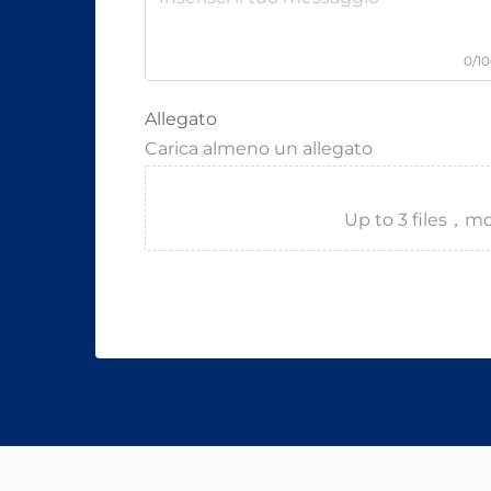
0/1
Allegato
Carica almeno un allegato
Up to 3 files