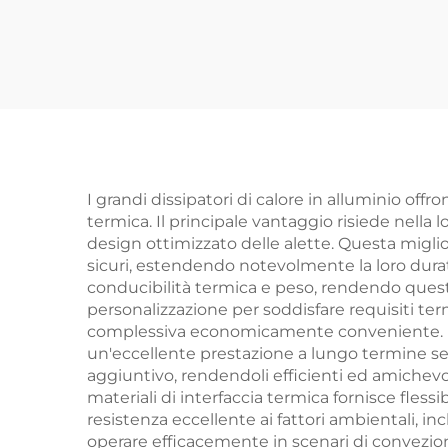
alluminio
P
Acc
I grandi dissipatori di calore in alluminio off
termica. Il principale vantaggio risiede nella 
design ottimizzato delle alette. Questa migli
sicuri, estendendo notevolmente la loro durata
conducibilità termica e peso, rendendo questi d
personalizzazione per soddisfare requisiti ter
complessiva economicamente conveniente. La 
un'eccellente prestazione a lungo termine se
aggiuntivo, rendendoli efficienti ed amichevoli
materiali di interfaccia termica fornisce flessi
resistenza eccellente ai fattori ambientali, in
operare efficacemente in scenari di convezione