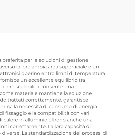
con
Componenti per
 su
Iniezione Plastica in
ABS/PP/PA6
 preferita per le soluzioni di gestione
raverso la loro ampia area superficiale e un
ettronici operino entro limiti di temperatura
fornisce un eccellente equilibrio tra
 La loro scalabilità consente una
io come materiale mantiene la soluzione
o trattati correttamente, garantisce
imina la necessità di consumo di energia
di fissaggio e la compatibilità con vari
i di calore in alluminio offrono anche una
initi correttamente. La loro capacità di
 diverse. La standardizzazione dei processi di