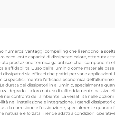
Metallico
Fabbrica ISO 
ersonalizzato
Fabbricazione
iaio / Alluminio
Misura
Taglio Laser
rono numerosi vantaggi compelling che li rendono la scelta
loro eccellente capacità di dissipated calore, ottenuta att
orata prestazione termica garantisce che i componenti el
 e affidabilità. L'uso dell'alluminio come materiale base 
issipatori sia efficaci che pratici per varie applicazioni.
mici specifici, mentre l'efficacia economica dell'allumin
durata dei dissipatori in alluminio, specialmente quand
nza degrado. La loro natura di raffreddamento passivo el
 nei confronti dell'ambiente. La versatilità nelle opzioni 
bilità nell'installazione e integrazione. I grandi dissipator
clusa la corrosione e l'ossidazione, specialmente quando f
 naturale e forzata li rende adatti a condizioni operative