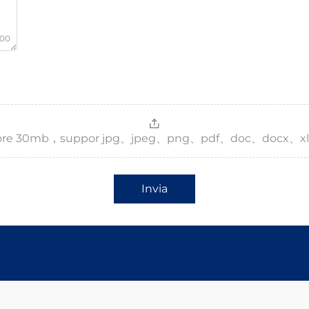
000
，more 30mb，suppor jpg、jpeg、png、pdf、doc、docx、xl
Invia