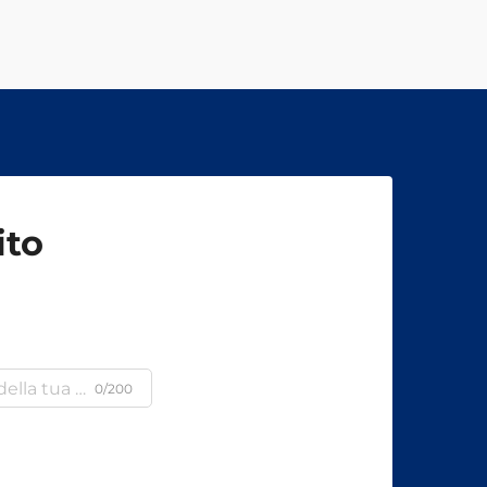
ito
0/200