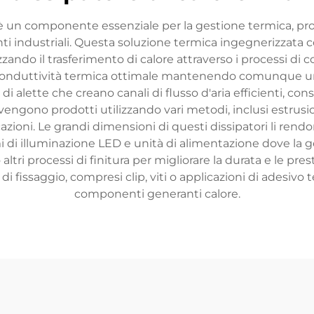
 è un componente essenziale per la gestione termica, pro
nti industriali. Questa soluzione termica ingegnerizzata 
zzando il trasferimento di calore attraverso i processi di
a conduttività termica ottimale mantenendo comunque un 
di alette che creano canali di flusso d'aria efficienti, c
i vengono prodotti utilizzando vari metodi, inclusi estrus
azioni. Le grandi dimensioni di questi dissipatori li rend
mi di illuminazione LED e unità di alimentazione dove la ge
ltri processi di finitura per migliorare la durata e le pr
di fissaggio, compresi clip, viti o applicazioni di adesivo
componenti generanti calore.