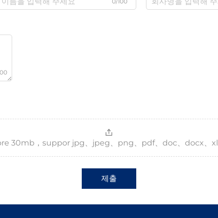
0/100
000
，more 30mb，suppor jpg、jpeg、png、pdf、doc、docx、xl
제출