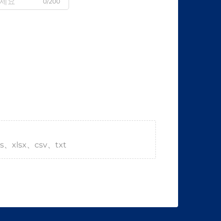
0/200
s、xlsx、csv、txt