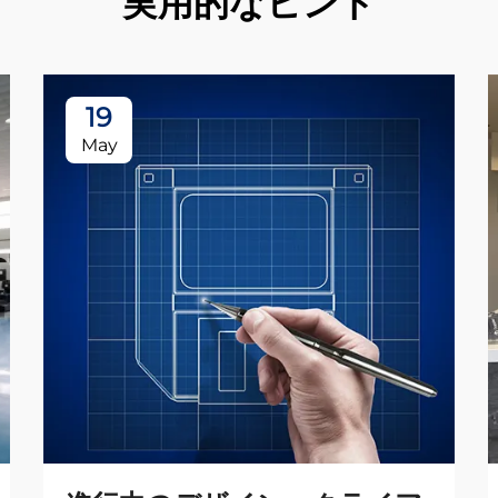
実用的なヒント
19
May