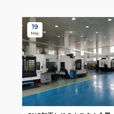
19
May