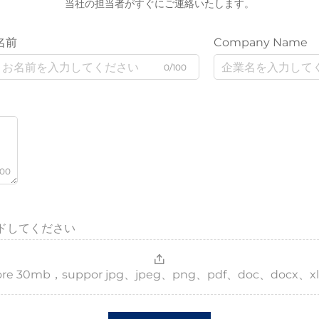
当社の担当者がすぐにご連絡いたします。
名前
Company Name
0/100
000
ドしてください
，more 30mb，suppor jpg、jpeg、png、pdf、doc、docx、xl