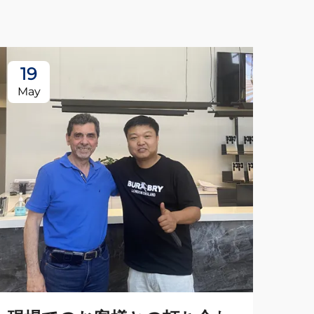
19
May