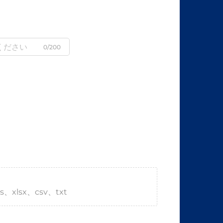
0/200
s、xlsx、csv、txt